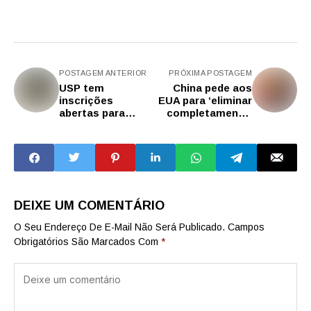
POSTAGEM ANTERIOR
PRÓXIMA POSTAGEM
USP tem
China pede aos
inscrições
EUA para ‘eliminar
abertas para
completamente’
transferência de
tarifas
alunos de outras
instituições de
ensino
DEIXE UM COMENTÁRIO
O Seu Endereço De E-Mail Não Será Publicado.
Campos
Obrigatórios São Marcados Com
*