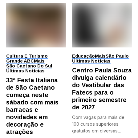
Cultura E Turismo
Educação
Mais
São Paulo
Grande ABC
Mais
Últimas Notícias
São Caetano Do Sul
Centro Paula Souza
Últimas Notícias
divulga calendário
33ª Festa Italiana
do Vestibular das
de São Caetano
Fatecs para o
começa neste
primeiro semestre
sábado com mais
de 2027
barracas e
novidades em
Com vagas para mais de
decoração e
100 cursos superiores
gratuitos em diversas
atrações
áreas,...