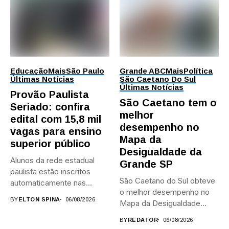
Educação
Mais
São Paulo
Grande ABC
Mais
Política
Últimas Notícias
São Caetano Do Sul
Últimas Notícias
Provão Paulista
São Caetano tem o
Seriado: confira
melhor
edital com 15,8 mil
desempenho no
vagas para ensino
Mapa da
superior público
Desigualdade da
Alunos da rede estadual
Grande SP
paulista estão inscritos
São Caetano do Sul obteve
automaticamente nas
o melhor desempenho no
provas; Candidatos da...
BY
ELTON SPINA
06/08/2026
Mapa da Desigualdade...
BY
REDATOR
06/08/2026