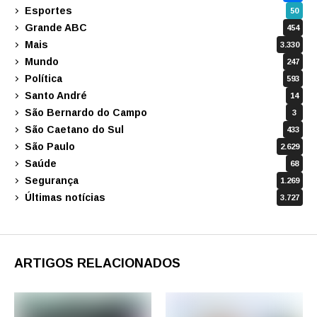
Esportes
50
Grande ABC
454
Mais
3.330
Mundo
247
Política
593
Santo André
14
São Bernardo do Campo
3
São Caetano do Sul
433
São Paulo
2.629
Saúde
68
Segurança
1.269
Últimas notícias
3.727
ARTIGOS RELACIONADOS