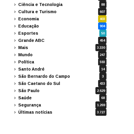
Ciência e Tecnologia
88
Cultura e Turismo
607
Economia
403
Educação
904
Esportes
50
Grande ABC
454
Mais
3.330
Mundo
247
Política
593
Santo André
14
São Bernardo do Campo
3
São Caetano do Sul
433
São Paulo
2.629
Saúde
68
Segurança
1.269
Últimas notícias
3.727