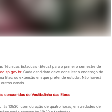
las Técnicas Estaduais (Etecs) para o primeiro semestre de
tec.sp.gov.br
. Cada candidato deve consultar o endereço do
na Etec ou extensão em que pretende estudar. Não haverá
 outros canais.
is concorridos do Vestibulinho das Etecs
o, às 13h30, com duração de quatro horas, em unidades de
rtões serão abertos às 12h30 e fechados,