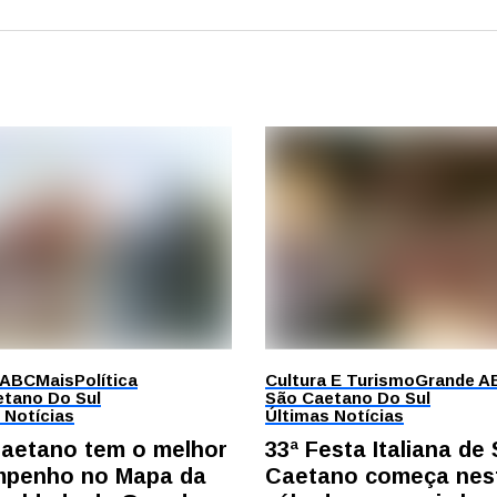
 ABC
Mais
Política
Cultura E Turismo
Grande A
tano Do Sul
São Caetano Do Sul
 Notícias
Últimas Notícias
aetano tem o melhor
33ª Festa Italiana de
penho no Mapa da
Caetano começa nes