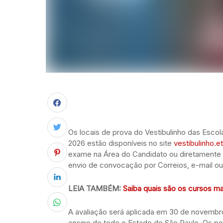
Os locais de prova do Vestibulinho das Esco
2026 estão disponíveis no site
vestibulinho.e
exame na Área do Candidato ou diretamente 
envio de convocação por Correios, e-mail ou
LEIA TAMBÉM:
Saiba quais são os cursos ma
A avaliação será aplicada em 30 de novembr
ensino de todo o Estado de São Paulo. Os po