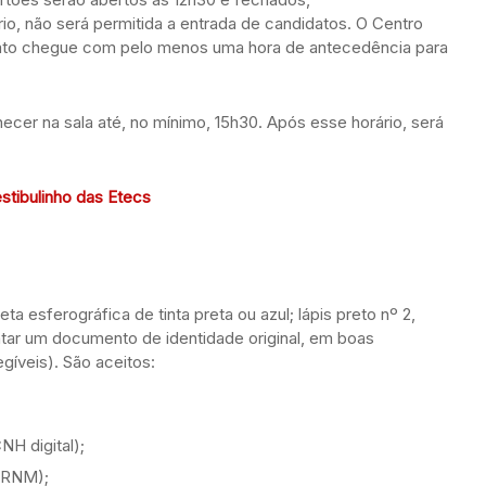
io, não será permitida a entrada de candidatos. O Centro
ato chegue com pelo menos uma hora de antecedência para
necer na sala até, no mínimo, 15h30. Após esse horário, será
estibulinho das Etecs
ta esferográfica de tinta preta ou azul; lápis preto nº 2,
ntar um documento de identidade original, em boas
egíveis). São aceitos:
NH digital);
(CRNM);