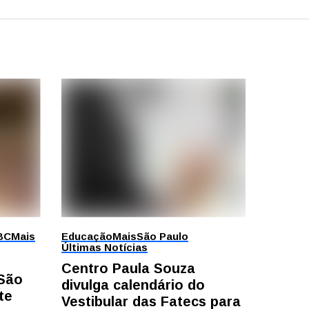
BC
Mais
Educação
Mais
São Paulo
Últimas Notícias
Centro Paula Souza
 São
divulga calendário do
te
Vestibular das Fatecs para