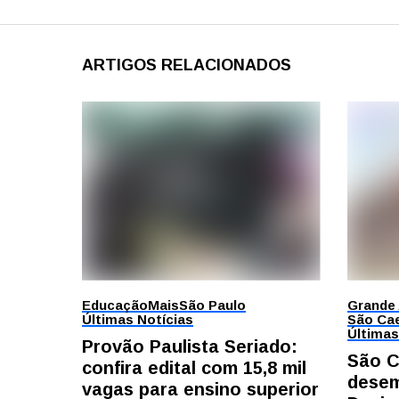
ARTIGOS RELACIONADOS
Educação
Mais
São Paulo
Grande
Últimas Notícias
São Cae
Últimas
Provão Paulista Seriado:
São C
confira edital com 15,8 mil
desem
vagas para ensino superior