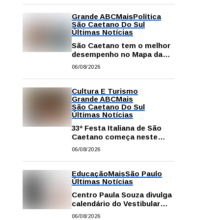
Grande ABC
Mais
Política
São Caetano Do Sul
Últimas Notícias
São Caetano tem o melhor
desempenho no Mapa da
Desigualdade da Grande SP
06/08/2026
Cultura E Turismo
Grande ABC
Mais
São Caetano Do Sul
Últimas Notícias
33ª Festa Italiana de São
Caetano começa neste
sábado com mais barracas
06/08/2026
e novidades em decoração
e atrações
Educação
Mais
São Paulo
Últimas Notícias
Centro Paula Souza divulga
calendário do Vestibular
das Fatecs para o primeiro
06/08/2026