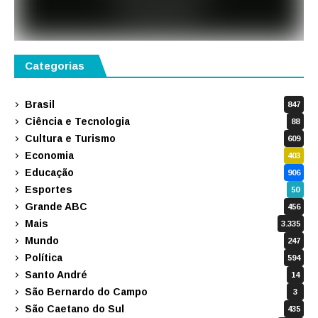
Categorias
Brasil
847
Ciência e Tecnologia
88
Cultura e Turismo
609
Economia
403
Educação
906
Esportes
50
Grande ABC
456
Mais
3.335
Mundo
247
Política
594
Santo André
14
São Bernardo do Campo
3
São Caetano do Sul
435