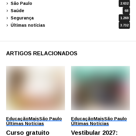
São Paulo
2.632
Saúde
68
Segurança
1.269
Últimas notícias
3.732
ARTIGOS RELACIONADOS
Educação
Mais
São Paulo
Educação
Mais
São Paulo
Últimas Notícias
Últimas Notícias
Curso gratuito
Vestibular 2027: