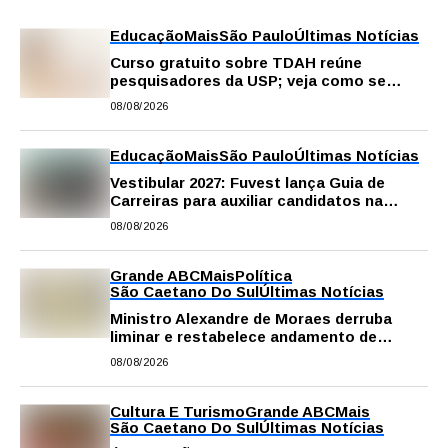
Educação
Mais
São Paulo
Últimas Notícias
Curso gratuito sobre TDAH reúne
pesquisadores da USP; veja como se
inscrever
08/08/2026
Educação
Mais
São Paulo
Últimas Notícias
Vestibular 2027: Fuvest lança Guia de
Carreiras para auxiliar candidatos na
escolha da profissão
08/08/2026
Grande ABC
Mais
Política
São Caetano Do Sul
Últimas Notícias
Ministro Alexandre de Moraes derruba
liminar e restabelece andamento de
comissão processante contra vereador
08/08/2026
Matheus Gianello
Cultura E Turismo
Grande ABC
Mais
São Caetano Do Sul
Últimas Notícias