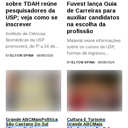
sobre TDAH reúne
Fuvest lança Guia
pesquisadores da
de Carreiras para
USP; veja como se
auxiliar candidatos
inscrever
na escolha da
profissão
Instituto de Ciências
Biomédicas da USP
Material reúne informações
promoverá, de 1º a 24 de...
sobre os cursos da USP,
formas de ingresso,
BY
ELTON SPINA
08/08/2026
campi,...
BY
ELTON SPINA
08/08/2026
Grande ABC
Mais
Política
Cultura E Turismo
São Caetano Do Sul
Grande ABC
Mais