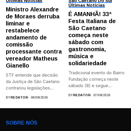
Últimas Notícias
São Caetano Do Sul
Últimas Notícias
Ministro Alexandre
É AMANHÃ! 33ª
de Moraes derruba
Festa Italiana de
liminar e
São Caetano
restabelece
começa neste
andamento de
sábado com
comissão
gastronomia,
processante contra
música e
vereador Matheus
solidariedade
Gianello
Tradicional evento do Bairro
STF entende que decisão
Fundação começa neste
da Justiça de São Caetano
sábado (8) e segue
contrariou legislações
durante...
federais...
BY
REDATOR
07/08/2026
BY
REDATOR
08/08/2026
SOBRE NÓS