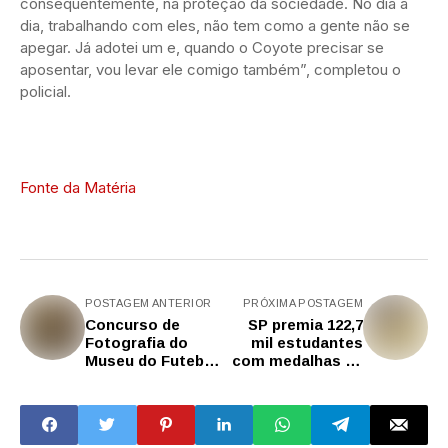
consequentemente, na proteção da sociedade. No dia a
dia, trabalhando com eles, não tem como a gente não se
apegar. Já adotei um e, quando o Coyote precisar se
aposentar, vou levar ele comigo também”, completou o
policial.
Fonte da Matéria
POSTAGEM ANTERIOR
PRÓXIMA POSTAGEM
Concurso de
SP premia 122,7
Fotografia do
mil estudantes
Museu do Futebol
com medalhas na
2025 recebe
Olimpíada de
inscrições
Matemática das
Escolas Estaduais
de SP