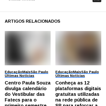
ARTIGOS RELACIONADOS
Educação
Mais
São Paulo
Educação
Mais
São Paulo
Últimas Notícias
Últimas Notícias
Centro Paula Souza
Conheça as 12
divulga calendário
plataformas digitais
do Vestibular das
gratuitas utilizadas
Fatecs para o
na rede pública de
primeiro semestre
SP para reforçar a