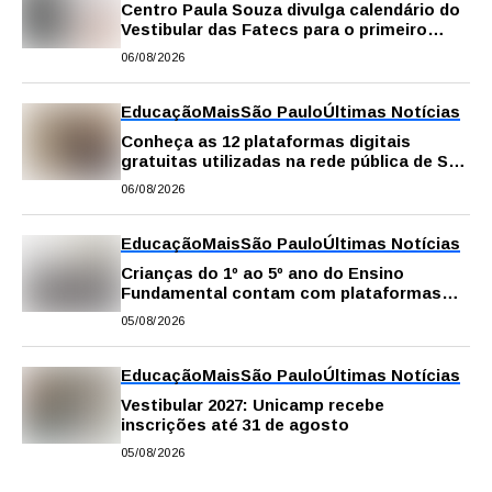
Centro Paula Souza divulga calendário do
Vestibular das Fatecs para o primeiro
semestre de 2027
06/08/2026
Educação
Mais
São Paulo
Últimas Notícias
Conheça as 12 plataformas digitais
gratuitas utilizadas na rede pública de SP
para reforçar a aprendizagem
06/08/2026
Educação
Mais
São Paulo
Últimas Notícias
Crianças do 1º ao 5º ano do Ensino
Fundamental contam com plataformas
digitais para apoiar estudos na escola e
05/08/2026
em casa
Educação
Mais
São Paulo
Últimas Notícias
Vestibular 2027: Unicamp recebe
inscrições até 31 de agosto
05/08/2026