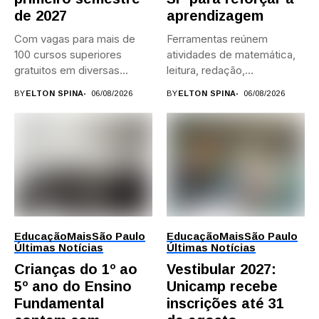
de 2027
aprendizagem
Com vagas para mais de
Ferramentas reúnem
100 cursos superiores
atividades de matemática,
gratuitos em diversas
leitura, redação,
áreas,...
programação, idiomas e
BY
ELTON SPINA
06/08/2026
BY
ELTON SPINA
06/08/2026
preparação para...
Educação
Mais
São Paulo
Educação
Mais
São Paulo
Últimas Notícias
Últimas Notícias
Crianças do 1º ao
Vestibular 2027:
5º ano do Ensino
Unicamp recebe
Fundamental
inscrições até 31