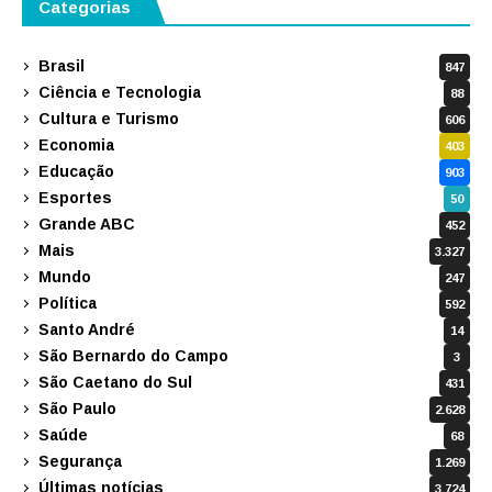
Categorias
Brasil
847
Ciência e Tecnologia
88
Cultura e Turismo
606
Economia
403
Educação
903
Esportes
50
Grande ABC
452
Mais
3.327
Mundo
247
Política
592
Santo André
14
São Bernardo do Campo
3
São Caetano do Sul
431
São Paulo
2.628
Saúde
68
Segurança
1.269
Últimas notícias
3.724