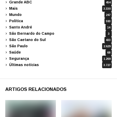
Grande ABC
454
Mais
3.330
Mundo
247
Política
593
Santo André
14
São Bernardo do Campo
3
São Caetano do Sul
433
São Paulo
2.629
Saúde
68
Segurança
1.269
Últimas notícias
3.727
ARTIGOS RELACIONADOS