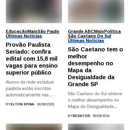
Educação
Mais
São Paulo
Grande ABC
Mais
Política
Últimas Notícias
São Caetano Do Sul
Últimas Notícias
Provão Paulista
São Caetano tem o
Seriado: confira
melhor
edital com 15,8 mil
desempenho no
vagas para ensino
Mapa da
superior público
Desigualdade da
Alunos da rede estadual
Grande SP
paulista estão inscritos
São Caetano do Sul obteve
automaticamente nas
o melhor desempenho no
provas; Candidatos da...
BY
ELTON SPINA
06/08/2026
Mapa da Desigualdade...
BY
REDATOR
06/08/2026