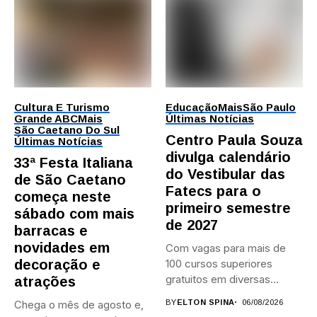
Cultura E Turismo
Educação
Mais
São Paulo
Grande ABC
Mais
Últimas Notícias
São Caetano Do Sul
Centro Paula Souza
Últimas Notícias
divulga calendário
33ª Festa Italiana
do Vestibular das
de São Caetano
Fatecs para o
começa neste
primeiro semestre
sábado com mais
de 2027
barracas e
novidades em
Com vagas para mais de
decoração e
100 cursos superiores
gratuitos em diversas
atrações
áreas,...
Chega o mês de agosto e,
BY
ELTON SPINA
06/08/2026