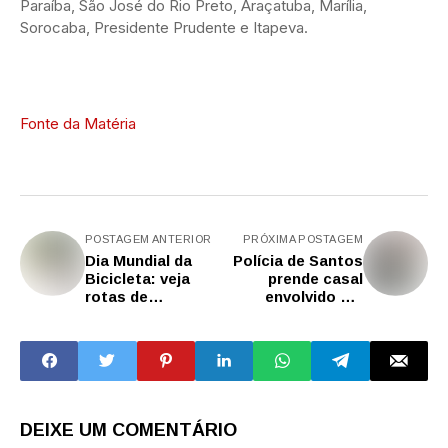
Paraíba, São José do Rio Preto, Araçatuba, Marília,
Sorocaba, Presidente Prudente e Itapeva.
Fonte da Matéria
POSTAGEM ANTERIOR
PRÓXIMA POSTAGEM
Dia Mundial da
Polícia de Santos
Bicicleta: veja
prende casal
rotas de
envolvido em
cicloturismo no
extorsão
estado de SP
mediante
sequestro
DEIXE UM COMENTÁRIO