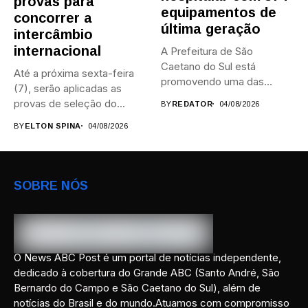
provas para
equipamentos de
concorrer a
última geração
intercâmbio
internacional
A Prefeitura de São
Caetano do Sul está
Até a próxima sexta-feira
promovendo uma das
(7), serão aplicadas as
maiores...
provas de seleção do...
BY
REDATOR
04/08/2026
BY
ELTON SPINA
04/08/2026
SOBRE NÓS
O News ABC Post é um portal de notícias independente,
dedicado à cobertura do Grande ABC (Santo André, São
Bernardo do Campo e São Caetano do Sul), além de
notícias do Brasil e do mundo.Atuamos com compromisso