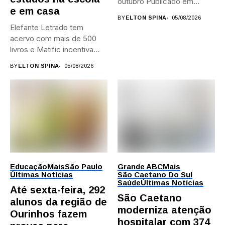
outubro Publicado em...
e em casa
BY
ELTON SPINA
05/08/2026
Elefante Letrado tem
acervo com mais de 500
livros e Matific incentiva...
BY
ELTON SPINA
05/08/2026
Educação
Mais
São Paulo
Grande ABC
Mais
Últimas Notícias
São Caetano Do Sul
Saúde
Últimas Notícias
Até sexta-feira, 292
São Caetano
alunos da região de
moderniza atenção
Ourinhos fazem
hospitalar com 374