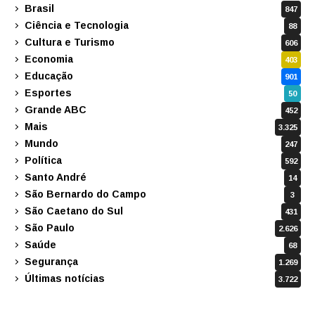
Brasil
847
Ciência e Tecnologia
88
Cultura e Turismo
606
Economia
403
Educação
901
Esportes
50
Grande ABC
452
Mais
3.325
Mundo
247
Política
592
Santo André
14
São Bernardo do Campo
3
São Caetano do Sul
431
São Paulo
2.626
Saúde
68
Segurança
1.269
Últimas notícias
3.722