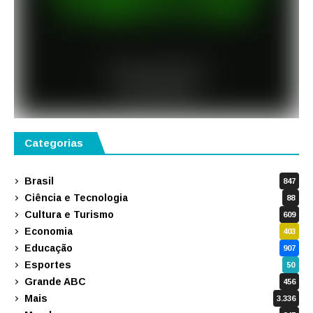
Categorias
Brasil
847
Ciência e Tecnologia
88
Cultura e Turismo
609
Economia
403
Educação
907
Esportes
50
Grande ABC
456
Mais
3.336