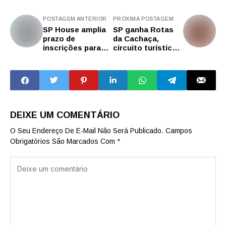
POSTAGEM ANTERIOR
PRÓXIMA POSTAGEM
SP House amplia
SP ganha Rotas
prazo de
da Cachaça,
inscrições para
circuito turístico
seleção de
dedicado ao
projetos que
destilado em 65
integrarão
municípios
programação no
SXSW 2026
DEIXE UM COMENTÁRIO
O Seu Endereço De E-Mail Não Será Publicado.
Campos
Obrigatórios São Marcados Com
*