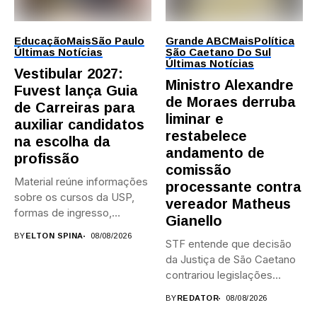
Educação
Mais
São Paulo
Grande ABC
Mais
Política
Últimas Notícias
São Caetano Do Sul
Últimas Notícias
Vestibular 2027:
Ministro Alexandre
Fuvest lança Guia
de Moraes derruba
de Carreiras para
liminar e
auxiliar candidatos
restabelece
na escolha da
andamento de
profissão
comissão
Material reúne informações
processante contra
sobre os cursos da USP,
vereador Matheus
formas de ingresso,
Gianello
campi,...
BY
ELTON SPINA
08/08/2026
STF entende que decisão
da Justiça de São Caetano
contrariou legislações
federais...
BY
REDATOR
08/08/2026