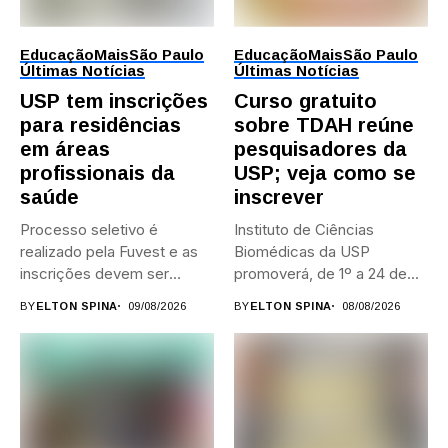
Educação
Mais
São Paulo
Educação
Mais
São Paulo
Últimas Notícias
Últimas Notícias
USP tem inscrições
Curso gratuito
para residências
sobre TDAH reúne
em áreas
pesquisadores da
profissionais da
USP; veja como se
saúde
inscrever
Processo seletivo é
Instituto de Ciências
realizado pela Fuvest e as
Biomédicas da USP
inscrições devem ser
promoverá, de 1º a 24 de...
feitas...
BY
ELTON SPINA
09/08/2026
BY
ELTON SPINA
08/08/2026