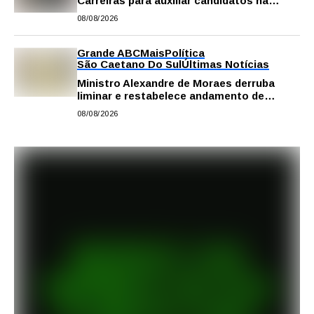
Carreiras para auxiliar candidatos na
escolha da profissão
08/08/2026
Grande ABC
Mais
Política
São Caetano Do Sul
Últimas Notícias
Ministro Alexandre de Moraes derruba
liminar e restabelece andamento de
comissão processante contra vereador
08/08/2026
Matheus Gianello