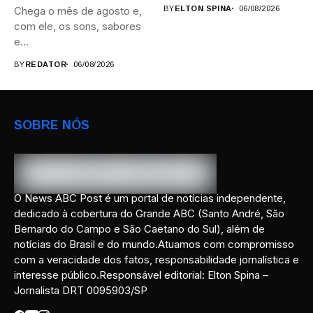
áreas,...
Chega o mês de agosto e,
BY
ELTON SPINA
06/08/2026
com ele, os sons, sabores
e...
BY
REDATOR
06/08/2026
SOBRE NÓS
O News ABC Post é um portal de notícias independente,
dedicado à cobertura do Grande ABC (Santo André, São
Bernardo do Campo e São Caetano do Sul), além de
notícias do Brasil e do mundo.Atuamos com compromisso
com a veracidade dos fatos, responsabilidade jornalística e
interesse público.Responsável editorial: Elton Spina –
Jornalista DRT 0095903/SP