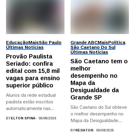
Educação
Mais
São Paulo
Grande ABC
Mais
Política
Últimas Notícias
São Caetano Do Sul
Últimas Notícias
Provão Paulista
São Caetano tem o
Seriado: confira
melhor
edital com 15,8 mil
desempenho no
vagas para ensino
Mapa da
superior público
Desigualdade da
Alunos da rede estadual
Grande SP
paulista estão inscritos
São Caetano do Sul obteve
automaticamente nas
o melhor desempenho no
provas; Candidatos da...
BY
ELTON SPINA
06/08/2026
Mapa da Desigualdade...
BY
REDATOR
06/08/2026