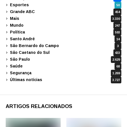
Esportes
50
Grande ABC
454
Mais
3.330
Mundo
247
Política
593
Santo André
14
São Bernardo do Campo
3
São Caetano do Sul
433
São Paulo
2.629
Saúde
68
Segurança
1.269
Últimas notícias
3.727
ARTIGOS RELACIONADOS