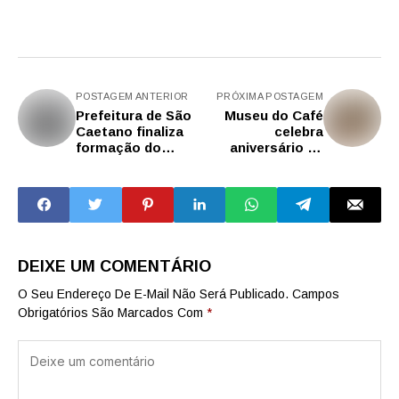
POSTAGEM ANTERIOR
PRÓXIMA POSTAGEM
Prefeitura de São
Museu do Café
Caetano finaliza
celebra
formação do
aniversário de
Mães Acolhedoras
Santos com
com palestras
experiências que
com foco em
unem pão de cará
ética, educação e
e café
acolhimento
DEIXE UM COMENTÁRIO
O Seu Endereço De E-Mail Não Será Publicado.
Campos
Obrigatórios São Marcados Com
*