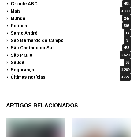
Grande ABC
454
Mais
3.330
Mundo
247
Política
593
Santo André
14
São Bernardo do Campo
3
São Caetano do Sul
433
São Paulo
2.629
Saúde
68
Segurança
1.269
Últimas notícias
3.727
ARTIGOS RELACIONADOS