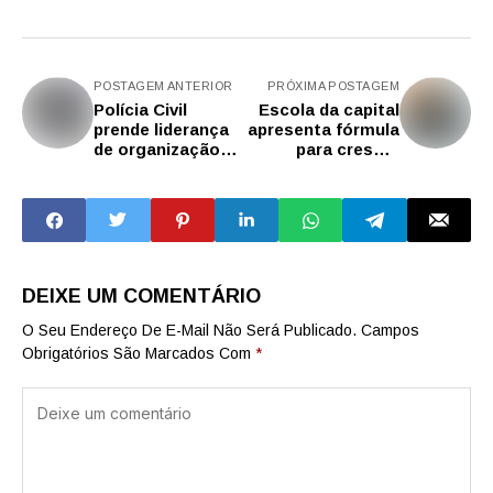
POSTAGEM ANTERIOR
PRÓXIMA POSTAGEM
Polícia Civil
Escola da capital
prende liderança
apresenta fórmula
de organização
para crescer
criminosa no
36,2% nas notas
interior de São
de matemática no
Paulo
Saresp
DEIXE UM COMENTÁRIO
O Seu Endereço De E-Mail Não Será Publicado.
Campos
Obrigatórios São Marcados Com
*