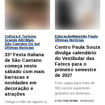
Cultura E Turismo
Educação
Mais
São Paulo
Grande ABC
Mais
Últimas Notícias
São Caetano Do Sul
Centro Paula Souza
Últimas Notícias
divulga calendário
33ª Festa Italiana
do Vestibular das
de São Caetano
Fatecs para o
começa neste
primeiro semestre
sábado com mais
de 2027
barracas e
novidades em
Com vagas para mais de
decoração e
100 cursos superiores
gratuitos em diversas
atrações
áreas,...
Chega o mês de agosto e,
BY
ELTON SPINA
06/08/2026