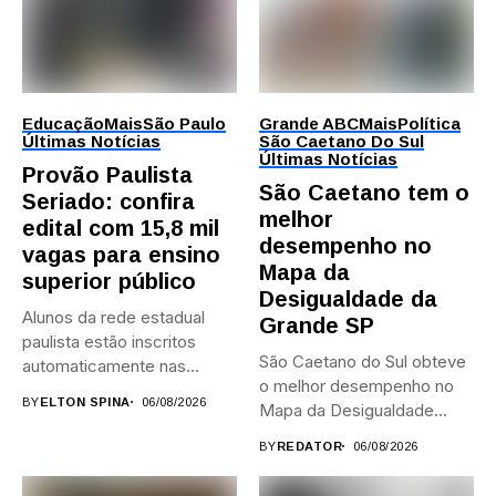
Educação
Mais
São Paulo
Grande ABC
Mais
Política
Últimas Notícias
São Caetano Do Sul
Últimas Notícias
Provão Paulista
São Caetano tem o
Seriado: confira
melhor
edital com 15,8 mil
desempenho no
vagas para ensino
Mapa da
superior público
Desigualdade da
Alunos da rede estadual
Grande SP
paulista estão inscritos
São Caetano do Sul obteve
automaticamente nas
o melhor desempenho no
provas; Candidatos da...
BY
ELTON SPINA
06/08/2026
Mapa da Desigualdade...
BY
REDATOR
06/08/2026