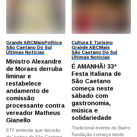
Grande ABC
Mais
Política
Cultura E Turismo
São Caetano Do Sul
Grande ABC
Mais
Últimas Notícias
São Caetano Do Sul
Últimas Notícias
Ministro Alexandre
É AMANHÃ! 33ª
de Moraes derruba
Festa Italiana de
liminar e
São Caetano
restabelece
começa neste
andamento de
sábado com
comissão
gastronomia,
processante contra
música e
vereador Matheus
solidariedade
Gianello
Tradicional evento do Bairro
STF entende que decisão
Fundação começa neste
da Justiça de São Caetano