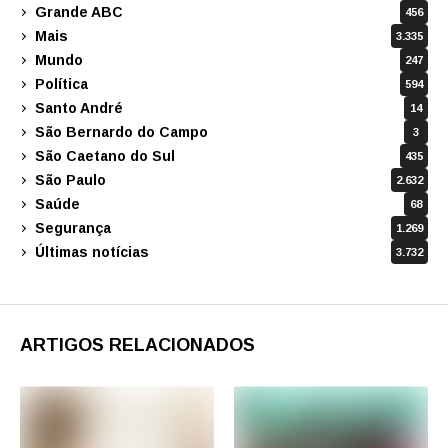
Grande ABC
456
Mais
3.335
Mundo
247
Política
594
Santo André
14
São Bernardo do Campo
3
São Caetano do Sul
435
São Paulo
2.632
Saúde
68
Segurança
1.269
Últimas notícias
3.732
ARTIGOS RELACIONADOS