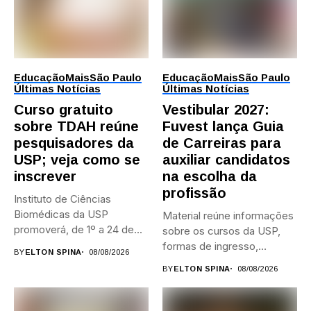
Educação
Mais
São Paulo
Educação
Mais
São Paulo
Últimas Notícias
Últimas Notícias
Curso gratuito
Vestibular 2027:
sobre TDAH reúne
Fuvest lança Guia
pesquisadores da
de Carreiras para
USP; veja como se
auxiliar candidatos
inscrever
na escolha da
profissão
Instituto de Ciências
Biomédicas da USP
Material reúne informações
promoverá, de 1º a 24 de...
sobre os cursos da USP,
formas de ingresso,
BY
ELTON SPINA
08/08/2026
campi,...
BY
ELTON SPINA
08/08/2026