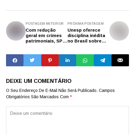
POSTAGEM ANTERIOR
PRÓXIMA POSTAGEM
Com redução
Unesp oferece
geral em crimes
disciplina inédita
patrimoniais, SP
no Brasil sobre
registra menor
aplicação da
número de roubos
ciência do solo ao
da série histórica
contexto forense
em janeiro
DEIXE UM COMENTÁRIO
O Seu Endereço De E-Mail Não Será Publicado.
Campos
Obrigatórios São Marcados Com
*