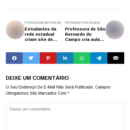
POSTAGEM ANTERIOR
PRÓXIMA POSTAGEM
Estudantes da
Professora de São
rede estadual
Bernardo do
criam site de
Campo cria aula
denúncias de
para empoderar
violência contra a
alunas contra
mulher que simula
violência
portal de delivery
financeira
de comida
DEIXE UM COMENTÁRIO
O Seu Endereço De E-Mail Não Será Publicado.
Campos
Obrigatórios São Marcados Com
*