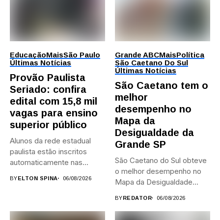
Educação
Mais
São Paulo
Grande ABC
Mais
Política
Últimas Notícias
São Caetano Do Sul
Últimas Notícias
Provão Paulista
São Caetano tem o
Seriado: confira
melhor
edital com 15,8 mil
desempenho no
vagas para ensino
Mapa da
superior público
Desigualdade da
Alunos da rede estadual
Grande SP
paulista estão inscritos
São Caetano do Sul obteve
automaticamente nas
o melhor desempenho no
provas; Candidatos da...
BY
ELTON SPINA
06/08/2026
Mapa da Desigualdade...
BY
REDATOR
06/08/2026