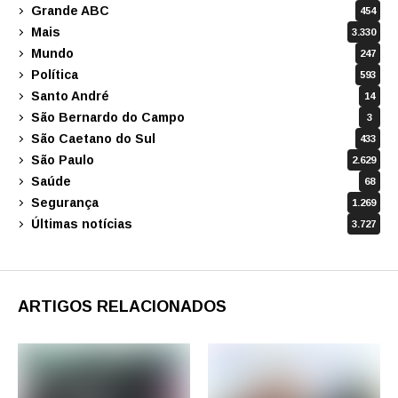
Grande ABC
454
Mais
3.330
Mundo
247
Política
593
Santo André
14
São Bernardo do Campo
3
São Caetano do Sul
433
São Paulo
2.629
Saúde
68
Segurança
1.269
Últimas notícias
3.727
ARTIGOS RELACIONADOS