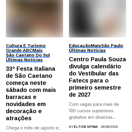
Cultura E Turismo
Educação
Mais
São Paulo
Grande ABC
Mais
Últimas Notícias
São Caetano Do Sul
Centro Paula Souza
Últimas Notícias
divulga calendário
33ª Festa Italiana
do Vestibular das
de São Caetano
Fatecs para o
começa neste
primeiro semestre
sábado com mais
de 2027
barracas e
novidades em
Com vagas para mais de
decoração e
100 cursos superiores
gratuitos em diversas
atrações
áreas,...
Chega o mês de agosto e,
BY
ELTON SPINA
06/08/2026