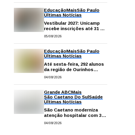
na escola e em casa
Educação
Mais
São Paulo
Últimas Notícias
Vestibular 2027: Unicamp
recebe inscrições até 31 de
agosto
05/08/2026
Educação
Mais
São Paulo
Últimas Notícias
Até sexta-feira, 292 alunos
da região de Ourinhos
fazem provas para
04/08/2026
concorrer a intercâmbio
internacional
Grande ABC
Mais
São Caetano Do Sul
Saúde
Últimas Notícias
São Caetano moderniza
atenção hospitalar com 374
equipamentos de última
04/08/2026
geração