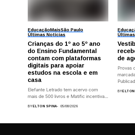
Educação
Mais
São Paulo
Educaç
Últimas Notícias
Últimas
Crianças do 1º ao 5º ano
Vesti
do Ensino Fundamental
receb
contam com plataformas
de ag
digitais para apoiar
Provas d
estudos na escola e em
marcada
casa
Publicad
Elefante Letrado tem acervo com
BY
ELTON
mais de 500 livros e Matific incentiva...
BY
ELTON SPINA
05/08/2026