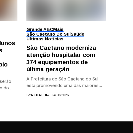
Grande ABC
Mais
São Caetano Do Sul
Saúde
Últimas Notícias
alunos
São Caetano moderniza
s
atenção hospitalar com
374 equipamentos de
bio
última geração
A Prefeitura de São Caetano do Sul
 serão
está promovendo uma das maiores...
o do...
BY
REDATOR
04/08/2026