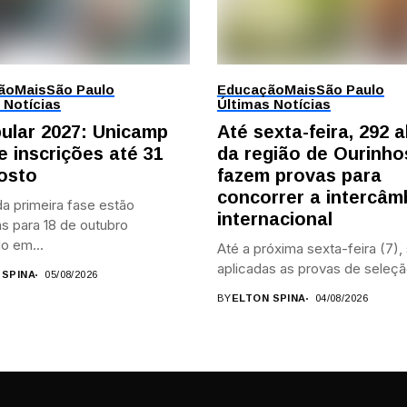
ão
Mais
São Paulo
Educação
Mais
São Paulo
 Notícias
Últimas Notícias
bular 2027: Unicamp
Até sexta-feira, 292 
e inscrições até 31
da região de Ourinho
osto
fazem provas para
concorrer a intercâm
a primeira fase estão
internacional
s para 18 de outubro
o em...
Até a próxima sexta-feira (7),
aplicadas as provas de seleçã
 SPINA
05/08/2026
BY
ELTON SPINA
04/08/2026