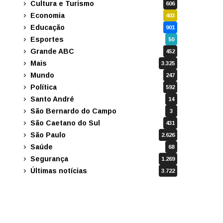
Cultura e Turismo
606
Economia
403
Educação
901
Esportes
50
Grande ABC
452
Mais
3.325
Mundo
247
Política
592
Santo André
14
São Bernardo do Campo
3
São Caetano do Sul
431
São Paulo
2.626
Saúde
68
Segurança
1.269
Últimas notícias
3.722