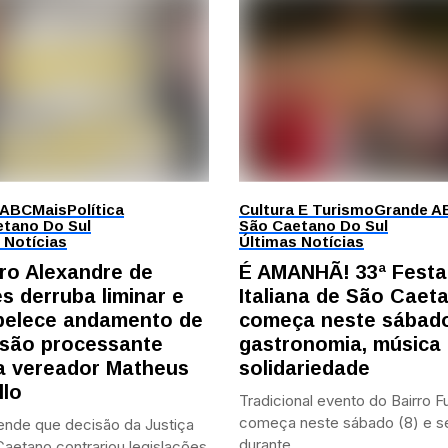
 ABC
Mais
Política
Cultura E Turismo
Grande A
tano Do Sul
São Caetano Do Sul
 Notícias
Últimas Notícias
tro Alexandre de
É AMANHÃ! 33ª Festa
s derruba liminar e
Italiana de São Caet
belece andamento de
começa neste sábad
são processante
gastronomia, música
a vereador Matheus
solidariedade
llo
Tradicional evento do Bairro 
começa neste sábado (8) e 
ende que decisão da Justiça
durante...
aetano contrariou legislações