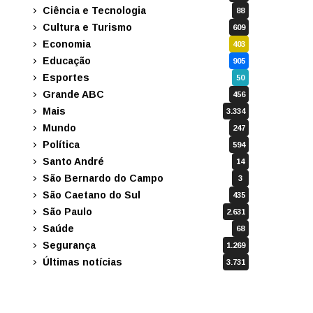
Ciência e Tecnologia
88
Cultura e Turismo
609
Economia
403
Educação
905
Esportes
50
Grande ABC
456
Mais
3.334
Mundo
247
Política
594
Santo André
14
São Bernardo do Campo
3
São Caetano do Sul
435
São Paulo
2.631
Saúde
68
Segurança
1.269
Últimas notícias
3.731