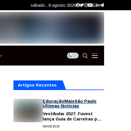
sábado , 8 agosto 2026
Artigos Recentes
Educação
Mais
São Paulo
Últimas Notícias
Vestibular 2027: Fuvest
lança Guia de Carreiras para
auxiliar candidatos na
08/08/2026
escolha da profissão