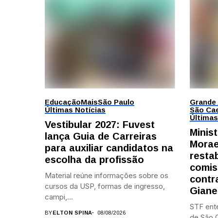
Educação
Mais
São Paulo
Grande
Últimas Notícias
São Cae
Últimas
Vestibular 2027: Fuvest
Minis
lança Guia de Carreiras
Morae
para auxiliar candidatos na
resta
escolha da profissão
comis
Material reúne informações sobre os
contr
cursos da USP, formas de ingresso,
Giane
campi,...
STF ent
BY
ELTON SPINA
08/08/2026
de São C