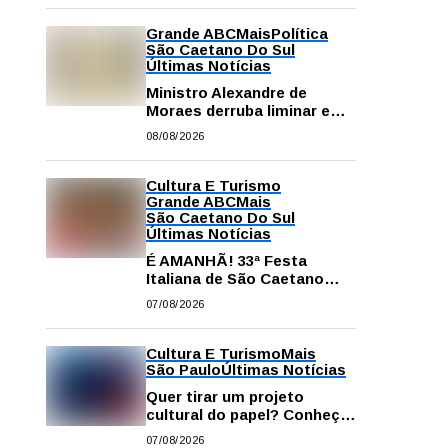
Grande ABC
Mais
Política
São Caetano Do Sul
Últimas Notícias
Ministro Alexandre de
Moraes derruba liminar e
restabelece andamento de
08/08/2026
comissão processante
contra vereador Matheus
Gianello
Cultura E Turismo
Grande ABC
Mais
São Caetano Do Sul
Últimas Notícias
É AMANHÃ! 33ª Festa
Italiana de São Caetano
começa neste sábado com
07/08/2026
gastronomia, música e
solidariedade
Cultura E Turismo
Mais
São Paulo
Últimas Notícias
Quer tirar um projeto
cultural do papel? Conheça
os principais editais
07/08/2026