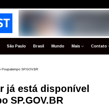
São Paulo
Brasil
Mundo
Mais
Contato
 app Poupatempo SP.GOV.BR
r já está disponível
po SP.GOV.BR