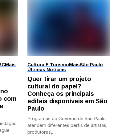
BC
Mais
Cultura E Turismo
Mais
São Paulo
Últimas Notícias
Quer tirar um projeto
cultural do papel?
ano
Conheça os principais
o com
editais disponíveis em São
 e
Paulo
Programas do Governo de São Paulo
Fundação
atendem diferentes perfis de artistas,
segue
produtores,...