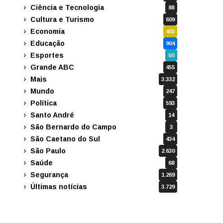
Ciência e Tecnologia
88
Cultura e Turismo
609
Economia
403
Educação
904
Esportes
50
Grande ABC
455
Mais
3.332
Mundo
247
Política
593
Santo André
14
São Bernardo do Campo
3
São Caetano do Sul
434
São Paulo
2.630
Saúde
68
Segurança
1.269
Últimas notícias
3.729