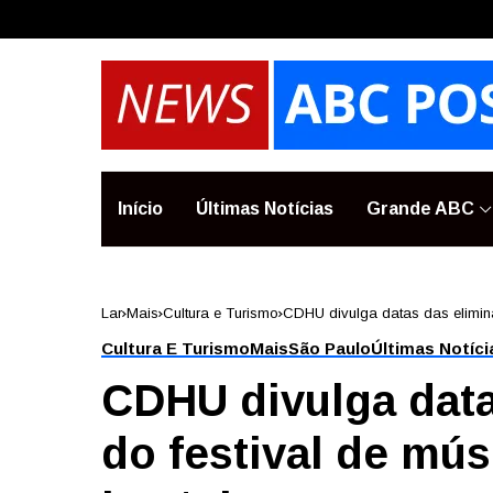
Início
Últimas Notícias
Grande ABC
Lar
Mais
Cultura e Turismo
CDHU divulga datas das elimina
Cultura E Turismo
Mais
São Paulo
Últimas Notíci
CDHU divulga data
do festival de mús