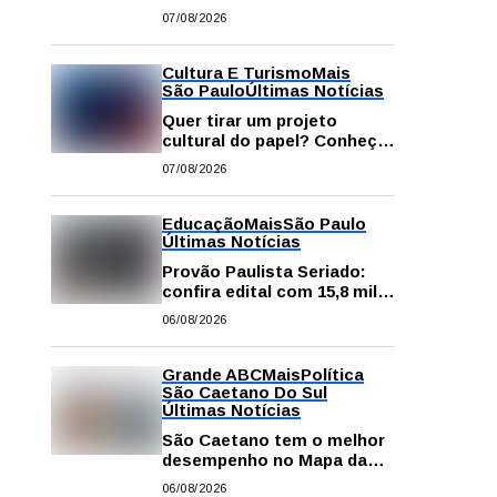
começa neste sábado com
07/08/2026
gastronomia, música e
solidariedade
Cultura E Turismo
Mais
São Paulo
Últimas Notícias
Quer tirar um projeto
cultural do papel? Conheça
os principais editais
07/08/2026
disponíveis em São Paulo
Educação
Mais
São Paulo
Últimas Notícias
Provão Paulista Seriado:
confira edital com 15,8 mil
vagas para ensino superior
06/08/2026
público
Grande ABC
Mais
Política
São Caetano Do Sul
Últimas Notícias
São Caetano tem o melhor
desempenho no Mapa da
Desigualdade da Grande SP
06/08/2026