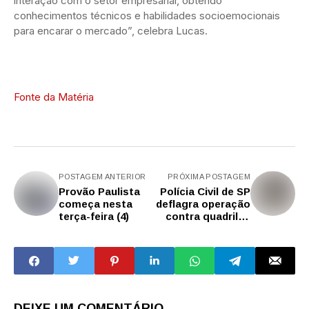
interação com o setor empresarial, obtendo
conhecimentos técnicos e habilidades socioemocionais
para encarar o mercado”, celebra Lucas.
Fonte da Matéria
POSTAGEM ANTERIOR
PRÓXIMA POSTAGEM
Provão Paulista
Polícia Civil de SP
começa nesta
deflagra operação
terça-feira (4)
contra quadrilha
de receptação de
celulares
roubados
DEIXE UM COMENTÁRIO