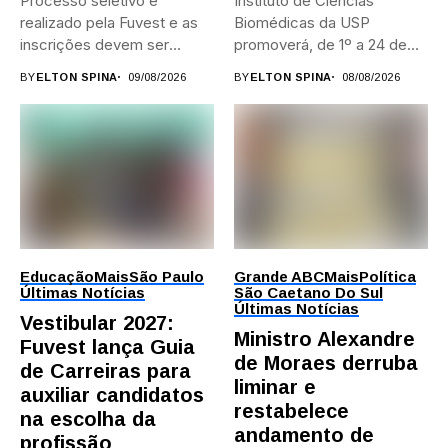
Processo seletivo é
Instituto de Ciências
realizado pela Fuvest e as
Biomédicas da USP
inscrições devem ser
promoverá, de 1º a 24 de...
feitas...
BY
ELTON SPINA
09/08/2026
BY
ELTON SPINA
08/08/2026
Educação
Mais
São Paulo
Grande ABC
Mais
Política
Últimas Notícias
São Caetano Do Sul
Últimas Notícias
Vestibular 2027:
Ministro Alexandre
Fuvest lança Guia
de Moraes derruba
de Carreiras para
liminar e
auxiliar candidatos
restabelece
na escolha da
andamento de
profissão