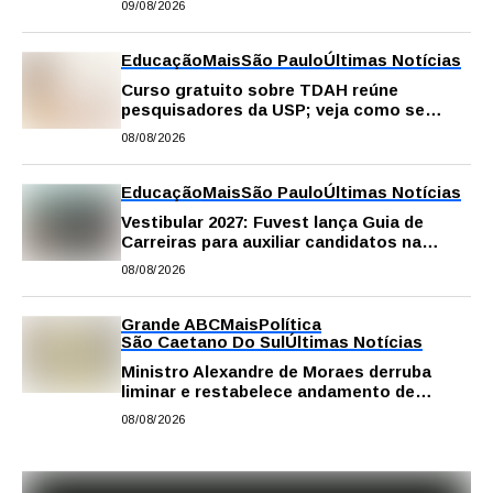
09/08/2026
Educação
Mais
São Paulo
Últimas Notícias
Curso gratuito sobre TDAH reúne
pesquisadores da USP; veja como se
inscrever
08/08/2026
Educação
Mais
São Paulo
Últimas Notícias
Vestibular 2027: Fuvest lança Guia de
Carreiras para auxiliar candidatos na
escolha da profissão
08/08/2026
Grande ABC
Mais
Política
São Caetano Do Sul
Últimas Notícias
Ministro Alexandre de Moraes derruba
liminar e restabelece andamento de
comissão processante contra vereador
08/08/2026
Matheus Gianello