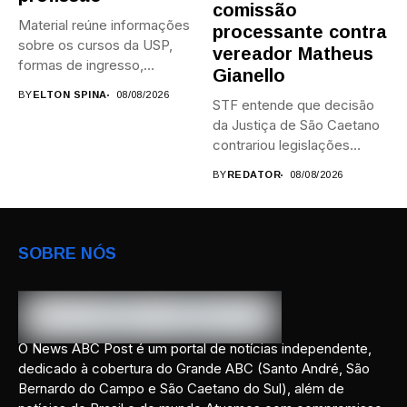
comissão
Material reúne informações
processante contra
sobre os cursos da USP,
vereador Matheus
formas de ingresso,
Gianello
campi,...
BY
ELTON SPINA
08/08/2026
STF entende que decisão
da Justiça de São Caetano
contrariou legislações
federais...
BY
REDATOR
08/08/2026
SOBRE NÓS
O News ABC Post é um portal de notícias independente,
dedicado à cobertura do Grande ABC (Santo André, São
Bernardo do Campo e São Caetano do Sul), além de