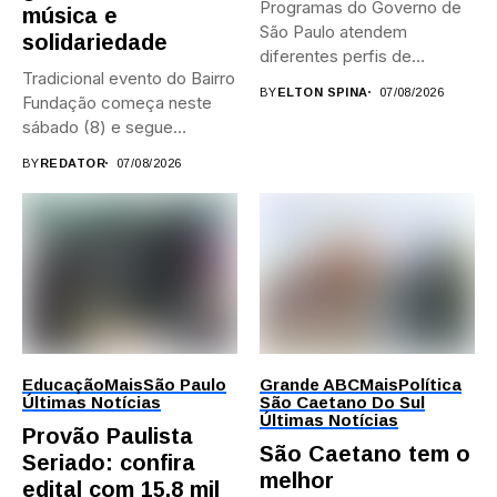
Programas do Governo de
música e
São Paulo atendem
solidariedade
diferentes perfis de
Tradicional evento do Bairro
artistas, produtores,...
BY
ELTON SPINA
07/08/2026
Fundação começa neste
sábado (8) e segue
durante...
BY
REDATOR
07/08/2026
Educação
Mais
São Paulo
Grande ABC
Mais
Política
Últimas Notícias
São Caetano Do Sul
Últimas Notícias
Provão Paulista
São Caetano tem o
Seriado: confira
melhor
edital com 15,8 mil