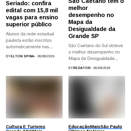
São Caetano tem o
Seriado: confira
melhor
edital com 15,8 mil
desempenho no
vagas para ensino
Mapa da
superior público
Desigualdade da
Alunos da rede estadual
Grande SP
paulista estão inscritos
São Caetano do Sul obteve
automaticamente nas
o melhor desempenho no
provas; Candidatos da...
BY
ELTON SPINA
06/08/2026
Mapa da Desigualdade...
BY
REDATOR
06/08/2026
Cultura E Turismo
Educação
Mais
São Paulo