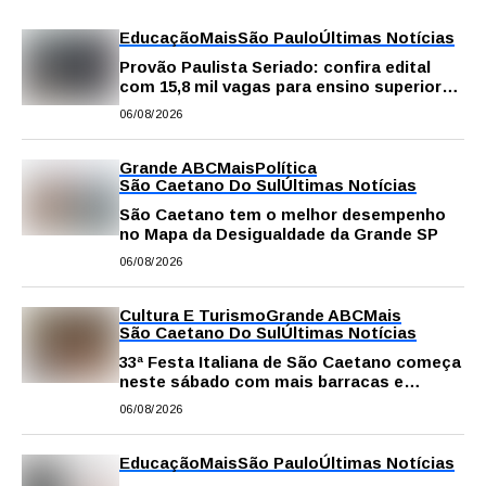
Educação
Mais
São Paulo
Últimas Notícias
Provão Paulista Seriado: confira edital
com 15,8 mil vagas para ensino superior
público
06/08/2026
Grande ABC
Mais
Política
São Caetano Do Sul
Últimas Notícias
São Caetano tem o melhor desempenho
no Mapa da Desigualdade da Grande SP
06/08/2026
Cultura E Turismo
Grande ABC
Mais
São Caetano Do Sul
Últimas Notícias
33ª Festa Italiana de São Caetano começa
neste sábado com mais barracas e
novidades em decoração e atrações
06/08/2026
Educação
Mais
São Paulo
Últimas Notícias