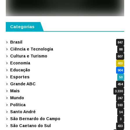
Categorias
Brasil
847
Ciência e Tecnologia
88
Cultura e Turismo
607
Economia
403
Educação
904
Esportes
50
Grande ABC
454
Mais
3.330
Mundo
247
Política
593
Santo André
14
São Bernardo do Campo
3
São Caetano do Sul
433