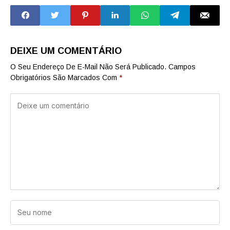
SENADORES NO
O, ASSINA NOVA
CONGRESSO
ORDEM
NACIONAL - EX-
EXECUTIVA E
MINISTRO DO
PROMETE
STF..
'REVOLUÇÃO'
DEIXE UM COMENTÁRIO
O Seu Endereço De E-Mail Não Será Publicado.
Campos
Obrigatórios São Marcados Com
*