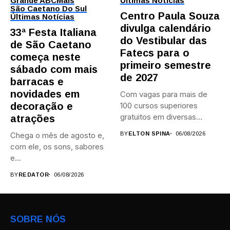
Grande ABC
Mais
Últimas Notícias
São Caetano Do Sul
Centro Paula Souza
Últimas Notícias
divulga calendário
33ª Festa Italiana
do Vestibular das
de São Caetano
Fatecs para o
começa neste
primeiro semestre
sábado com mais
de 2027
barracas e
novidades em
Com vagas para mais de
decoração e
100 cursos superiores
gratuitos em diversas
atrações
áreas,...
Chega o mês de agosto e,
BY
ELTON SPINA
06/08/2026
com ele, os sons, sabores
e...
BY
REDATOR
06/08/2026
SOBRE NÓS