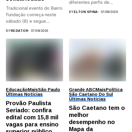
diferentes perfis de
Tradicional evento do Bairro
artistas, produtores,...
BY
ELTON SPINA
07/08/2026
Fundação começa neste
sábado (8) e segue
durante...
BY
REDATOR
07/08/2026
Educação
Mais
São Paulo
Grande ABC
Mais
Política
Últimas Notícias
São Caetano Do Sul
Últimas Notícias
Provão Paulista
São Caetano tem o
Seriado: confira
melhor
edital com 15,8 mil
desempenho no
vagas para ensino
Mapa da
superior público