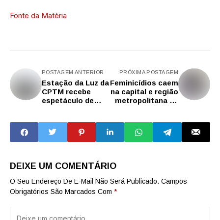
Fonte da Matéria
POSTAGEM ANTERIOR
PRÓXIMA POSTAGEM
Estação da Luz da
Feminicídios caem
CPTM recebe
na capital e região
espetáculo de
metropolitana de
dança 'ELO' neste
São Paulo em
sábado (28)
janeiro
DEIXE UM COMENTÁRIO
O Seu Endereço De E-Mail Não Será Publicado.
Campos
Obrigatórios São Marcados Com
*