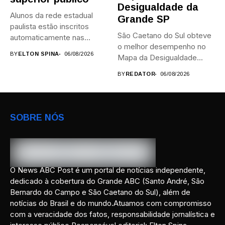
Desigualdade da
Alunos da rede estadual
Grande SP
paulista estão inscritos
São Caetano do Sul obteve
automaticamente nas
o melhor desempenho no
provas; Candidatos da...
BY
ELTON SPINA
06/08/2026
Mapa da Desigualdade...
BY
REDATOR
06/08/2026
SOBRE NÓS
O News ABC Post é um portal de notícias independente,
dedicado à cobertura do Grande ABC (Santo André, São
Bernardo do Campo e São Caetano do Sul), além de
notícias do Brasil e do mundo.Atuamos com compromisso
com a veracidade dos fatos, responsabilidade jornalística e