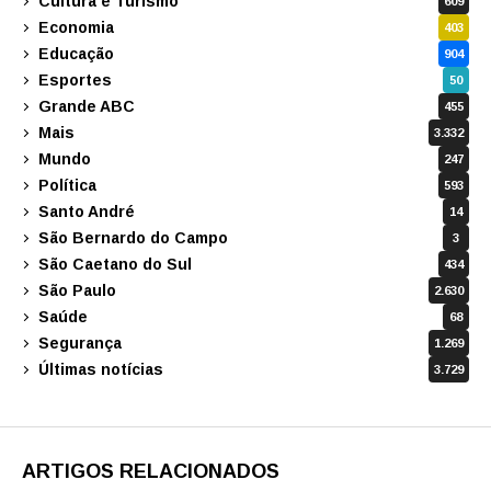
Cultura e Turismo
609
Economia
403
Educação
904
Esportes
50
Grande ABC
455
Mais
3.332
Mundo
247
Política
593
Santo André
14
São Bernardo do Campo
3
São Caetano do Sul
434
São Paulo
2.630
Saúde
68
Segurança
1.269
Últimas notícias
3.729
ARTIGOS RELACIONADOS