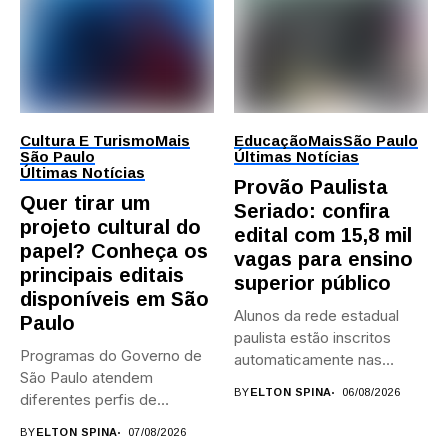
Cultura E Turismo
Mais
Educação
Mais
São Paulo
São Paulo
Últimas Notícias
Últimas Notícias
Provão Paulista
Quer tirar um
Seriado: confira
projeto cultural do
edital com 15,8 mil
papel? Conheça os
vagas para ensino
principais editais
superior público
disponíveis em São
Alunos da rede estadual
Paulo
paulista estão inscritos
Programas do Governo de
automaticamente nas
São Paulo atendem
provas; Candidatos da...
BY
ELTON SPINA
06/08/2026
diferentes perfis de
artistas, produtores,...
BY
ELTON SPINA
07/08/2026