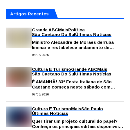
Artigos Recentes
Grande ABC
Mais
Política
São Caetano Do Sul
Últimas Notícias
Ministro Alexandre de Moraes derruba
liminar e restabelece andamento de
comissão processante contra vereador
08/08/2026
Matheus Gianello
Cultura E Turismo
Grande ABC
Mais
São Caetano Do Sul
Últimas Notícias
É AMANHÃ! 33ª Festa Italiana de São
Caetano começa neste sábado com
gastronomia, música e solidariedade
07/08/2026
Cultura E Turismo
Mais
São Paulo
Últimas Notícias
Quer tirar um projeto cultural do papel?
Conheça os principais editais disponíveis