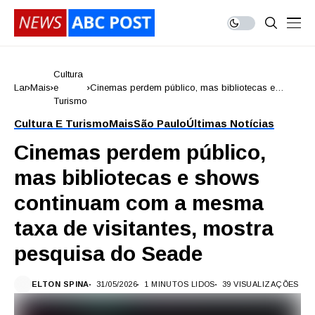
Cultura
Lar
Mais
e
Cinemas perdem público, mas bibliotecas e
Turismo
shows continuam com a mesma taxa de
visitantes, mostra pesquisa do Seade
Cultura E Turismo
Mais
São Paulo
Últimas Notícias
Cinemas perdem público,
mas bibliotecas e shows
continuam com a mesma
taxa de visitantes, mostra
pesquisa do Seade
ELTON SPINA
31/05/2026
1 MINUTOS LIDOS
39 VISUALIZAÇÕES