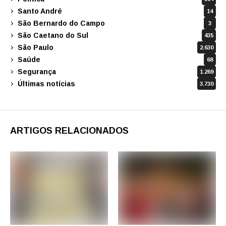
Santo André
14
São Bernardo do Campo
3
São Caetano do Sul
435
São Paulo
2.630
Saúde
68
Segurança
1.269
Últimas notícias
3.730
ARTIGOS RELACIONADOS