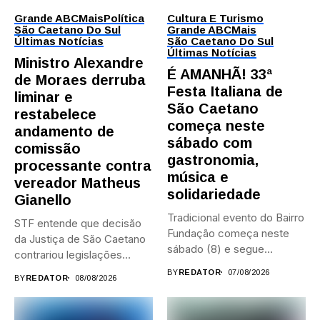
Grande ABC
Mais
Política
Cultura E Turismo
São Caetano Do Sul
Grande ABC
Mais
Últimas Notícias
São Caetano Do Sul
Últimas Notícias
Ministro Alexandre
É AMANHÃ! 33ª
de Moraes derruba
Festa Italiana de
liminar e
São Caetano
restabelece
começa neste
andamento de
sábado com
comissão
gastronomia,
processante contra
música e
vereador Matheus
solidariedade
Gianello
Tradicional evento do Bairro
STF entende que decisão
Fundação começa neste
da Justiça de São Caetano
sábado (8) e segue
contrariou legislações
durante...
federais...
BY
REDATOR
07/08/2026
BY
REDATOR
08/08/2026