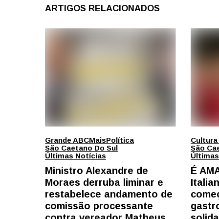
ARTIGOS RELACIONADOS
Grande ABC
Mais
Política
Cultura
São Caetano Do Sul
São Cae
Últimas Notícias
Últimas
Ministro Alexandre de
É AMA
Moraes derruba liminar e
Itali
restabelece andamento de
começ
comissão processante
gastr
contra vereador Matheus
solid