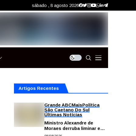
sábado , 8 agosto 2026
Artigos Recentes
Grande ABC
Mais
Política
São Caetano Do Sul
Últimas Notícias
Ministro Alexandre de
Moraes derruba liminar e
restabelece andamento de