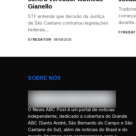
Gianello
Tradicio
começa 
STF entende que decisão da Justiça
durante..
de São Caetano contrariou legislações
federais...
BY
REDAT
BY
REDATOR
08/08/2026
SOBRE NÓS
O News ABC Post é um portal de notícias
independente, dedicado à cobertura do Grande
ABC (Santo André, São Bernardo do Campo e São
Caetano do Sul), além de notícias do Brasil e do