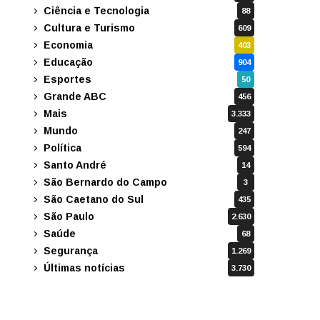
Ciência e Tecnologia
88
Cultura e Turismo
609
Economia
403
Educação
904
Esportes
50
Grande ABC
456
Mais
3.333
Mundo
247
Política
594
Santo André
14
São Bernardo do Campo
3
São Caetano do Sul
435
São Paulo
2.630
Saúde
68
Segurança
1.269
Últimas notícias
3.730