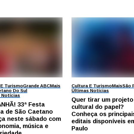
 E Turismo
Grande ABC
Mais
Cultura E Turismo
Mais
São 
tano Do Sul
Últimas Notícias
 Notícias
Quer tirar um projeto
NHÃ! 33ª Festa
cultural do papel?
ana de São Caetano
Conheça os principai
a neste sábado com
editais disponíveis 
onomia, música e
Paulo
ariedade