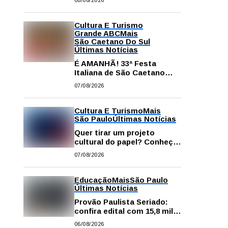
08/08/2026
comissão processante
contra vereador Matheus
Gianello
Cultura E Turismo
Grande ABC
Mais
São Caetano Do Sul
Últimas Notícias
É AMANHÃ! 33ª Festa
Italiana de São Caetano
começa neste sábado com
07/08/2026
gastronomia, música e
solidariedade
Cultura E Turismo
Mais
São Paulo
Últimas Notícias
Quer tirar um projeto
cultural do papel? Conheça
os principais editais
07/08/2026
disponíveis em São Paulo
Educação
Mais
São Paulo
Últimas Notícias
Provão Paulista Seriado:
confira edital com 15,8 mil
vagas para ensino superior
06/08/2026