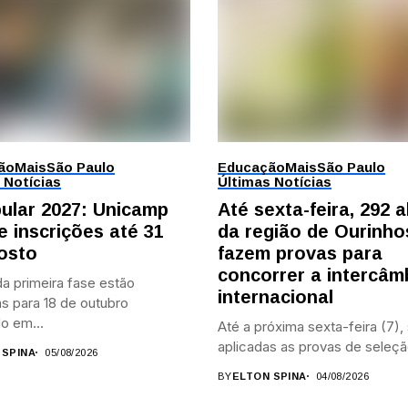
ão
Mais
São Paulo
Educação
Mais
São Paulo
 Notícias
Últimas Notícias
bular 2027: Unicamp
Até sexta-feira, 292 
e inscrições até 31
da região de Ourinho
osto
fazem provas para
concorrer a intercâm
a primeira fase estão
internacional
s para 18 de outubro
o em...
Até a próxima sexta-feira (7),
aplicadas as provas de seleçã
 SPINA
05/08/2026
BY
ELTON SPINA
04/08/2026