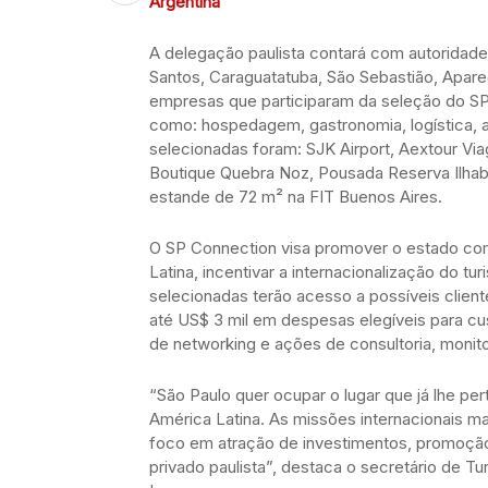
Argentina
A delegação paulista contará com autoridades
Santos, Caraguatatuba, São Sebastião, Apar
empresas que participaram da seleção do S
como: hospedagem, gastronomia, logística, 
selecionadas foram: SJK Airport, Aextour Via
Boutique Quebra Noz, Pousada Reserva Ilhabe
estande de 72 m² na FIT Buenos Aires.
O SP Connection visa promover o estado como
Latina, incentivar a internacionalização do tu
selecionadas terão acesso a possíveis clien
até US$ 3 mil em despesas elegíveis para c
de networking e ações de consultoria, mon
“São Paulo quer ocupar o lugar que já lhe pe
América Latina. As missões internacionais 
foco em atração de investimentos, promoção 
privado paulista”, destaca o secretário de T