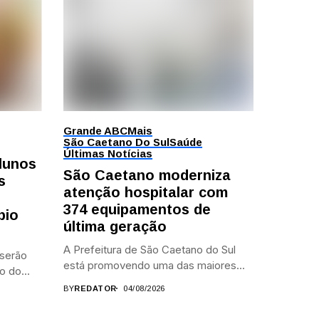
Grande ABC
Mais
São Caetano Do Sul
Saúde
Últimas Notícias
alunos
São Caetano moderniza
s
atenção hospitalar com
374 equipamentos de
bio
última geração
A Prefeitura de São Caetano do Sul
 serão
está promovendo uma das maiores...
o do...
BY
REDATOR
04/08/2026