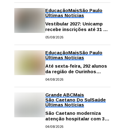
na escola e em casa
Educação
Mais
São Paulo
Últimas Notícias
Vestibular 2027: Unicamp
recebe inscrições até 31 de
agosto
05/08/2026
Educação
Mais
São Paulo
Últimas Notícias
Até sexta-feira, 292 alunos
da região de Ourinhos
fazem provas para
04/08/2026
concorrer a intercâmbio
internacional
Grande ABC
Mais
São Caetano Do Sul
Saúde
Últimas Notícias
São Caetano moderniza
atenção hospitalar com 374
equipamentos de última
04/08/2026
geração