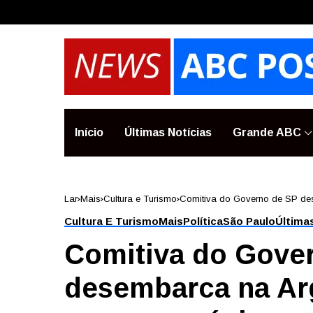
Início
Últimas Notícias
Grande ABC
Lar
Mais
Cultura e Turismo
Comitiva do Governo de SP de
Cultura E Turismo
Mais
Política
São Paulo
Última
Comitiva do Gove
desembarca na Ar