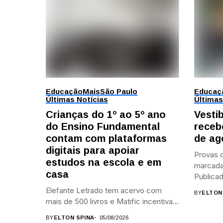
Educação
Mais
São Paulo
Educaç
Últimas Notícias
Últimas
Crianças do 1º ao 5º ano
Vesti
do Ensino Fundamental
receb
contam com plataformas
de ag
digitais para apoiar
Provas d
estudos na escola e em
marcada
casa
Publicad
Elefante Letrado tem acervo com
BY
ELTON
mais de 500 livros e Matific incentiva...
BY
ELTON SPINA
05/08/2026