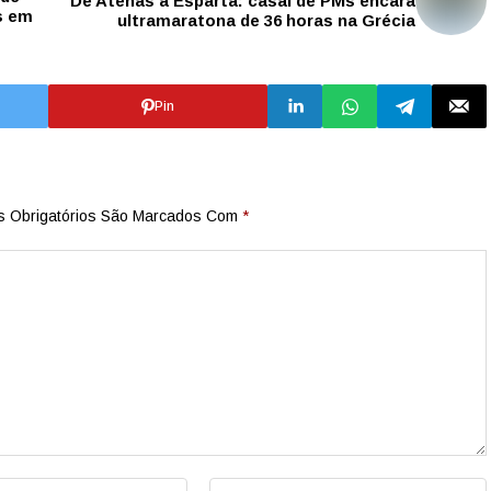
De Atenas a Esparta: casal de PMs encara
s em
ultramaratona de 36 horas na Grécia
Pin
 Obrigatórios São Marcados Com
*