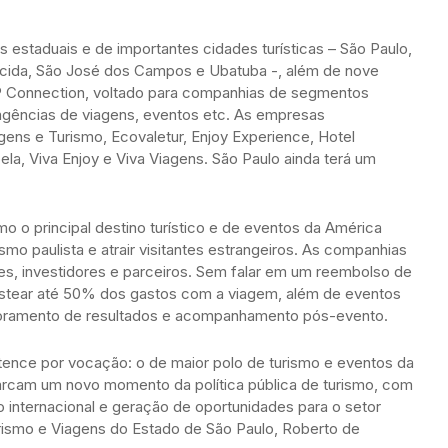
 estaduais e de importantes cidades turísticas – São Paulo,
ecida, São José dos Campos e Ubatuba -, além de nove
P Connection, voltado para companhias de segmentos
agências de viagens, eventos etc. As empresas
gens e Turismo, Ecovaletur, Enjoy Experience, Hotel
la, Viva Enjoy e Viva Viagens. São Paulo ainda terá um
 o principal destino turístico e de eventos da América
rismo paulista e atrair visitantes estrangeiros. As companhias
tes, investidores e parceiros. Sem falar em um reembolso de
ustear até 50% dos gastos com a viagem, além de eventos
itoramento de resultados e acompanhamento pós-evento.
rtence por vocação: o de maior polo de turismo e eventos da
marcam um novo momento da política pública de turismo, com
internacional e geração de oportunidades para o setor
urismo e Viagens do Estado de São Paulo, Roberto de