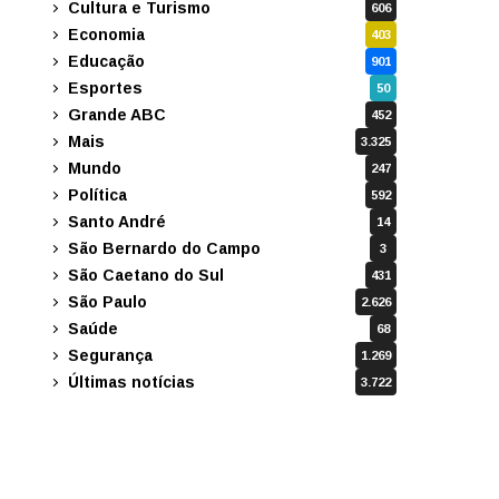
Cultura e Turismo
606
Economia
403
Educação
901
Esportes
50
Grande ABC
452
Mais
3.325
Mundo
247
Política
592
Santo André
14
São Bernardo do Campo
3
São Caetano do Sul
431
São Paulo
2.626
Saúde
68
Segurança
1.269
Últimas notícias
3.722