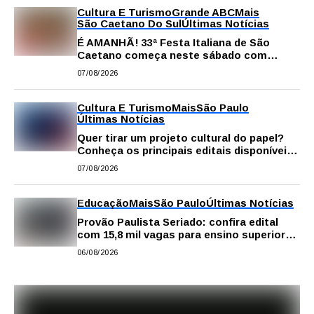
Cultura E Turismo
Grande ABC
Mais
São Caetano Do Sul
Últimas Notícias
É AMANHÃ! 33ª Festa Italiana de São
Caetano começa neste sábado com
gastronomia, música e solidariedade
07/08/2026
Cultura E Turismo
Mais
São Paulo
Últimas Notícias
Quer tirar um projeto cultural do papel?
Conheça os principais editais disponíveis
em São Paulo
07/08/2026
Educação
Mais
São Paulo
Últimas Notícias
Provão Paulista Seriado: confira edital
com 15,8 mil vagas para ensino superior
público
06/08/2026