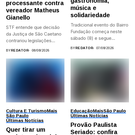
gastronomia,
processante contra
música e
vereador Matheus
solidariedade
Gianello
Tradicional evento do Bairro
STF entende que decisão
Fundação começa neste
da Justiça de São Caetano
sábado (8) e segue
contrariou legislações
durante...
federais...
BY
REDATOR
07/08/2026
BY
REDATOR
08/08/2026
Cultura E Turismo
Mais
Educação
Mais
São Paulo
São Paulo
Últimas Notícias
Últimas Notícias
Provão Paulista
Quer tirar um
Seriado: confira