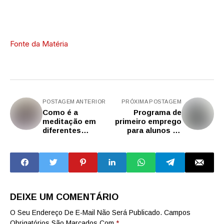
Fonte da Matéria
POSTAGEM ANTERIOR
PRÓXIMA POSTAGEM
Como é a
Programa de
meditação em
primeiro emprego
diferentes
para alunos da
tradições? Curso
rede pública está
com especialistas
com inscrições
tem inscrições
abertas
abertas na USP
DEIXE UM COMENTÁRIO
O Seu Endereço De E-Mail Não Será Publicado.
Campos
Obrigatórios São Marcados Com
*