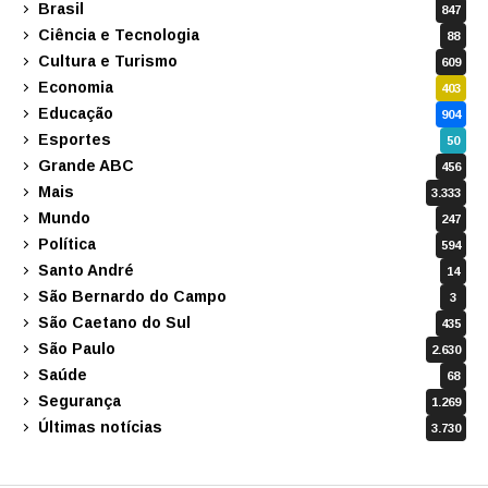
Brasil
847
Ciência e Tecnologia
88
Cultura e Turismo
609
Economia
403
Educação
904
Esportes
50
Grande ABC
456
Mais
3.333
Mundo
247
Política
594
Santo André
14
São Bernardo do Campo
3
São Caetano do Sul
435
São Paulo
2.630
Saúde
68
Segurança
1.269
Últimas notícias
3.730