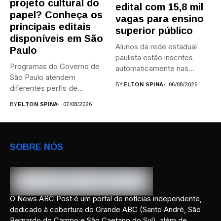
projeto cultural do
edital com 15,8 mil
papel? Conheça os
vagas para ensino
principais editais
superior público
disponíveis em São
Alunos da rede estadual
Paulo
paulista estão inscritos
Programas do Governo de
automaticamente nas
São Paulo atendem
provas; Candidatos da...
BY
ELTON SPINA
06/08/2026
diferentes perfis de
artistas, produtores,...
BY
ELTON SPINA
07/08/2026
SOBRE NÓS
O News ABC Post é um portal de notícias independente,
dedicado à cobertura do Grande ABC (Santo André, São
Bernardo do Campo e São Caetano do Sul), além de