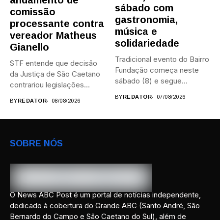
andamento de
sábado com
comissão
gastronomia,
processante contra
música e
vereador Matheus
solidariedade
Gianello
Tradicional evento do Bairro
STF entende que decisão
Fundação começa neste
da Justiça de São Caetano
sábado (8) e segue
contrariou legislações
durante...
federais...
BY
REDATOR
07/08/2026
BY
REDATOR
08/08/2026
SOBRE NÓS
O News ABC Post é um portal de notícias independente,
dedicado à cobertura do Grande ABC (Santo André, São
Bernardo do Campo e São Caetano do Sul), além de