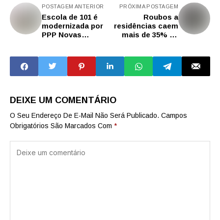
POSTAGEM ANTERIOR
PRÓXIMA POSTAGEM
Escola de 101 é
Roubos a
modernizada por
residências caem
PPP Novas
mais de 35% na
Escolas em SP
capital e Grande
SP no início de
2026
DEIXE UM COMENTÁRIO
O Seu Endereço De E-Mail Não Será Publicado.
Campos
Obrigatórios São Marcados Com
*