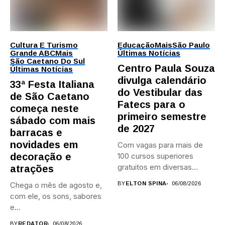
Cultura E Turismo
Educação
Mais
São Paulo
Grande ABC
Mais
Últimas Notícias
São Caetano Do Sul
Centro Paula Souza
Últimas Notícias
divulga calendário
33ª Festa Italiana
do Vestibular das
de São Caetano
Fatecs para o
começa neste
primeiro semestre
sábado com mais
de 2027
barracas e
novidades em
Com vagas para mais de
decoração e
100 cursos superiores
gratuitos em diversas
atrações
áreas,...
Chega o mês de agosto e,
BY
ELTON SPINA
06/08/2026
com ele, os sons, sabores
e...
BY
REDATOR
06/08/2026