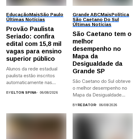
Educação
Mais
São Paulo
Grande ABC
Mais
Política
Últimas Notícias
São Caetano Do Sul
Últimas Notícias
Provão Paulista
São Caetano tem o
Seriado: confira
melhor
edital com 15,8 mil
desempenho no
vagas para ensino
Mapa da
superior público
Desigualdade da
Alunos da rede estadual
Grande SP
paulista estão inscritos
São Caetano do Sul obteve
automaticamente nas
o melhor desempenho no
provas; Candidatos da...
BY
ELTON SPINA
06/08/2026
Mapa da Desigualdade...
BY
REDATOR
06/08/2026