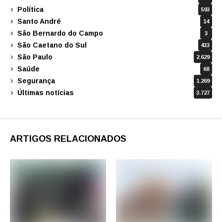
Política
593
Santo André
14
São Bernardo do Campo
3
São Caetano do Sul
433
São Paulo
2.629
Saúde
68
Segurança
1.269
Últimas notícias
3.727
ARTIGOS RELACIONADOS