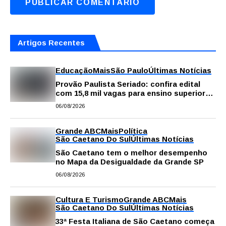
Artigos Recentes
Educação
Mais
São Paulo
Últimas Notícias
Provão Paulista Seriado: confira edital
com 15,8 mil vagas para ensino superior
público
06/08/2026
Grande ABC
Mais
Política
São Caetano Do Sul
Últimas Notícias
São Caetano tem o melhor desempenho
no Mapa da Desigualdade da Grande SP
06/08/2026
Cultura E Turismo
Grande ABC
Mais
São Caetano Do Sul
Últimas Notícias
33ª Festa Italiana de São Caetano começa