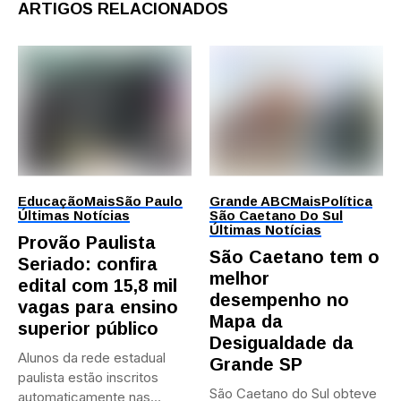
ARTIGOS RELACIONADOS
Educação
Mais
São Paulo
Grande ABC
Mais
Política
Últimas Notícias
São Caetano Do Sul
Últimas Notícias
Provão Paulista
São Caetano tem o
Seriado: confira
melhor
edital com 15,8 mil
desempenho no
vagas para ensino
Mapa da
superior público
Desigualdade da
Alunos da rede estadual
Grande SP
paulista estão inscritos
São Caetano do Sul obteve
automaticamente nas