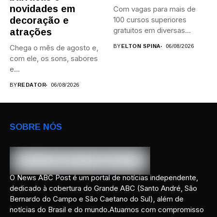
novidades em
Com vagas para mais de
decoração e
100 cursos superiores
gratuitos em diversas
atrações
áreas,...
Chega o mês de agosto e,
BY
ELTON SPINA
06/08/2026
com ele, os sons, sabores
e...
BY
REDATOR
06/08/2026
SOBRE NÓS
O News ABC Post é um portal de notícias independente,
dedicado à cobertura do Grande ABC (Santo André, São
Bernardo do Campo e São Caetano do Sul), além de
notícias do Brasil e do mundo.Atuamos com compromisso