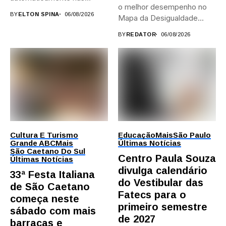
o melhor desempenho no
provas; Candidatos da...
BY
ELTON SPINA
06/08/2026
Mapa da Desigualdade...
BY
REDATOR
06/08/2026
Cultura E Turismo
Educação
Mais
São Paulo
Grande ABC
Mais
Últimas Notícias
São Caetano Do Sul
Centro Paula Souza
Últimas Notícias
divulga calendário
33ª Festa Italiana
do Vestibular das
de São Caetano
Fatecs para o
começa neste
primeiro semestre
sábado com mais
de 2027
barracas e