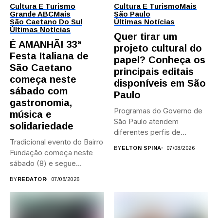
Cultura E Turismo
Cultura E Turismo
Mais
Grande ABC
Mais
São Paulo
São Caetano Do Sul
Últimas Notícias
Últimas Notícias
Quer tirar um
É AMANHÃ! 33ª
projeto cultural do
Festa Italiana de
papel? Conheça os
São Caetano
principais editais
começa neste
disponíveis em São
sábado com
Paulo
gastronomia,
Programas do Governo de
música e
São Paulo atendem
solidariedade
diferentes perfis de
Tradicional evento do Bairro
artistas, produtores,...
BY
ELTON SPINA
07/08/2026
Fundação começa neste
sábado (8) e segue
durante...
BY
REDATOR
07/08/2026