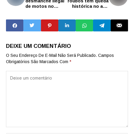
desmanche ilegal
roubos têm queda
de motos no
histórica no ano
centro de SP
na capital paulista
termina com 4
presos
DEIXE UM COMENTÁRIO
O Seu Endereço De E-Mail Não Será Publicado.
Campos
Obrigatórios São Marcados Com
*