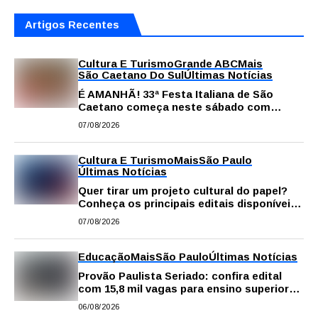
Artigos Recentes
Cultura E Turismo
Grande ABC
Mais
São Caetano Do Sul
Últimas Notícias
É AMANHÃ! 33ª Festa Italiana de São
Caetano começa neste sábado com
gastronomia, música e solidariedade
07/08/2026
Cultura E Turismo
Mais
São Paulo
Últimas Notícias
Quer tirar um projeto cultural do papel?
Conheça os principais editais disponíveis
em São Paulo
07/08/2026
Educação
Mais
São Paulo
Últimas Notícias
Provão Paulista Seriado: confira edital
com 15,8 mil vagas para ensino superior
público
06/08/2026