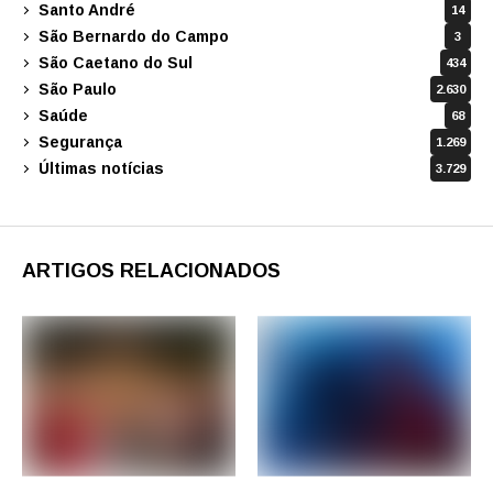
Santo André
14
São Bernardo do Campo
3
São Caetano do Sul
434
São Paulo
2.630
Saúde
68
Segurança
1.269
Últimas notícias
3.729
ARTIGOS RELACIONADOS