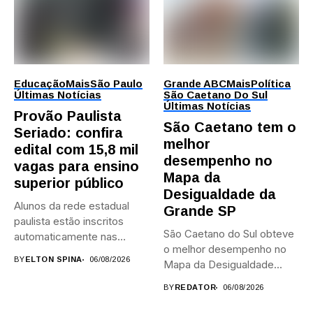
Educação
Mais
São Paulo
Grande ABC
Mais
Política
Últimas Notícias
São Caetano Do Sul
Últimas Notícias
Provão Paulista
São Caetano tem o
Seriado: confira
melhor
edital com 15,8 mil
desempenho no
vagas para ensino
Mapa da
superior público
Desigualdade da
Alunos da rede estadual
Grande SP
paulista estão inscritos
São Caetano do Sul obteve
automaticamente nas
o melhor desempenho no
provas; Candidatos da...
BY
ELTON SPINA
06/08/2026
Mapa da Desigualdade...
BY
REDATOR
06/08/2026