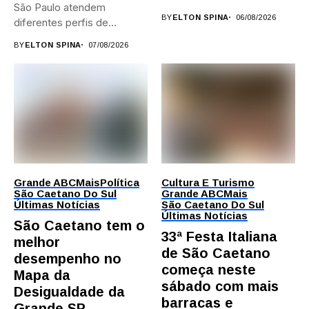
São Paulo atendem
provas; Candidatos da...
BY
ELTON SPINA
06/08/2026
diferentes perfis de
artistas, produtores,...
BY
ELTON SPINA
07/08/2026
Grande ABC
Mais
Política
Cultura E Turismo
São Caetano Do Sul
Grande ABC
Mais
Últimas Notícias
São Caetano Do Sul
Últimas Notícias
São Caetano tem o
33ª Festa Italiana
melhor
de São Caetano
desempenho no
começa neste
Mapa da
sábado com mais
Desigualdade da
barracas e
Grande SP