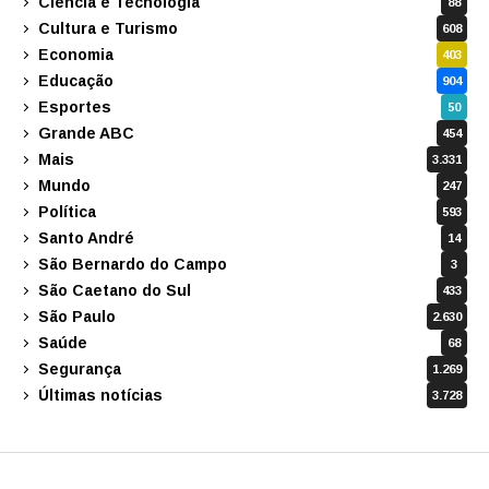
Ciência e Tecnologia
88
Cultura e Turismo
608
Economia
403
Educação
904
Esportes
50
Grande ABC
454
Mais
3.331
Mundo
247
Política
593
Santo André
14
São Bernardo do Campo
3
São Caetano do Sul
433
São Paulo
2.630
Saúde
68
Segurança
1.269
Últimas notícias
3.728