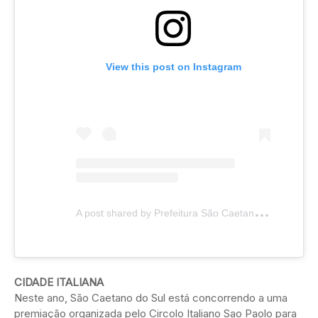
View this post on Instagram
A
post shared by Prefeitura São Caetano do Sul (@prefeitura_saocaetanodosul)
CIDADE ITALIANA
Neste ano, São Caetano do Sul está concorrendo a uma
premiação organizada pelo Circolo Italiano Sao Paolo para