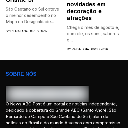
novidades em
São Caetano do Sul obteve
decoração e
o melhor desempenho no
atrações
Mapa da Desigualdade...
Chega o mês de agosto e,
BY
REDATOR
06/08/2026
com ele, os sons, sabores
e...
BY
REDATOR
06/08/2026
SOBRE NÓS
O News ABC Post é um portal de notícias independente,
dedicado à cobertura do Grande ABC (Santo André, São
Bernardo do Campo e São Caetano do Sul), além de
notícias do Brasil e do mundo.Atuamos com compromisso