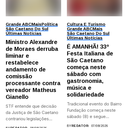
Grande ABC
Mais
Política
Cultura E Turismo
São Caetano Do Sul
Grande ABC
Mais
Últimas Notícias
São Caetano Do Sul
Últimas Notícias
Ministro Alexandre
É AMANHÃ! 33ª
de Moraes derruba
Festa Italiana de
liminar e
São Caetano
restabelece
começa neste
andamento de
sábado com
comissão
gastronomia,
processante contra
música e
vereador Matheus
solidariedade
Gianello
Tradicional evento do Bairro
STF entende que decisão
Fundação começa neste
da Justiça de São Caetano
sábado (8) e segue
contrariou legislações
durante...
federais...
BY
REDATOR
07/08/2026