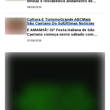
liminar e restabelece andamento de
comissão processante contra vereador
08/08/2026
Matheus Gianello
Cultura E Turismo
Grande ABC
Mais
São Caetano Do Sul
Últimas Notícias
É AMANHÃ! 33ª Festa Italiana de São
Caetano começa neste sábado com
gastronomia, música e solidariedade
07/08/2026