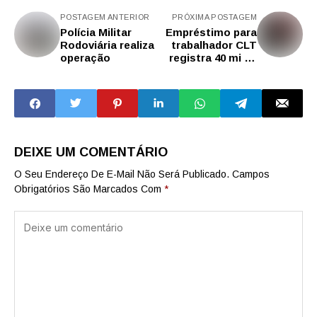
POSTAGEM ANTERIOR
PRÓXIMA POSTAGEM
Polícia Militar
Empréstimo para
Rodoviária realiza
trabalhador CLT
operação
registra 40 mi de
simulações
DEIXE UM COMENTÁRIO
O Seu Endereço De E-Mail Não Será Publicado.
Campos
Obrigatórios São Marcados Com
*