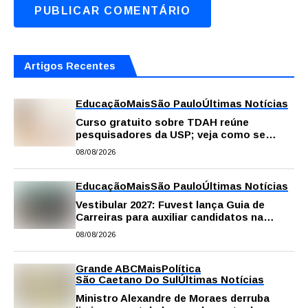
Artigos Recentes
Educação
Mais
São Paulo
Últimas Notícias
Curso gratuito sobre TDAH reúne
pesquisadores da USP; veja como se
inscrever
08/08/2026
Educação
Mais
São Paulo
Últimas Notícias
Vestibular 2027: Fuvest lança Guia de
Carreiras para auxiliar candidatos na
escolha da profissão
08/08/2026
Grande ABC
Mais
Política
São Caetano Do Sul
Últimas Notícias
Ministro Alexandre de Moraes derruba