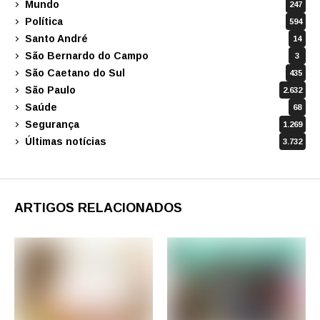
Mundo
247
Política
594
Santo André
14
São Bernardo do Campo
3
São Caetano do Sul
435
São Paulo
2.632
Saúde
68
Segurança
1.269
Últimas notícias
3.732
ARTIGOS RELACIONADOS