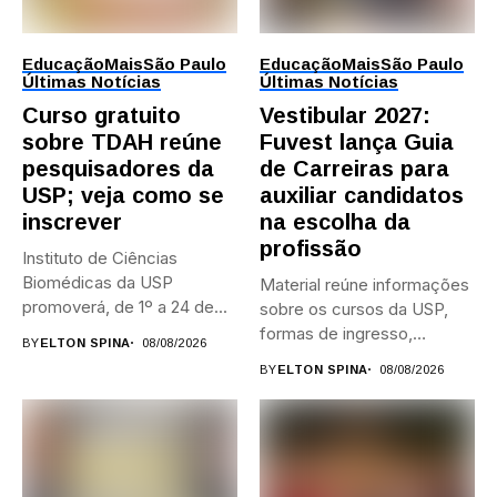
Educação
Mais
São Paulo
Educação
Mais
São Paulo
Últimas Notícias
Últimas Notícias
Curso gratuito
Vestibular 2027:
sobre TDAH reúne
Fuvest lança Guia
pesquisadores da
de Carreiras para
USP; veja como se
auxiliar candidatos
inscrever
na escolha da
profissão
Instituto de Ciências
Biomédicas da USP
Material reúne informações
promoverá, de 1º a 24 de...
sobre os cursos da USP,
formas de ingresso,
BY
ELTON SPINA
08/08/2026
campi,...
BY
ELTON SPINA
08/08/2026