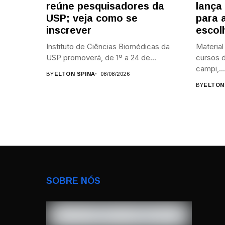
reúne pesquisadores da
lança
USP; veja como se
para 
inscrever
escol
Instituto de Ciências Biomédicas da
Material
USP promoverá, de 1º a 24 de...
cursos d
campi,...
BY
ELTON SPINA
08/08/2026
BY
ELTON
SOBRE NÓS