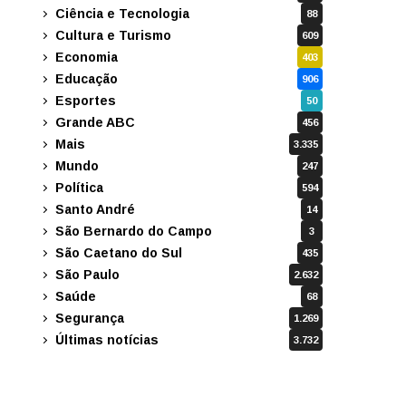
Ciência e Tecnologia
88
Cultura e Turismo
609
Economia
403
Educação
906
Esportes
50
Grande ABC
456
Mais
3.335
Mundo
247
Política
594
Santo André
14
São Bernardo do Campo
3
São Caetano do Sul
435
São Paulo
2.632
Saúde
68
Segurança
1.269
Últimas notícias
3.732