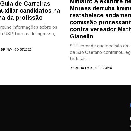
Ministro Alexandre d
 Guia de Carreiras
Moraes derruba limin
auxiliar candidatos na
restabelece andamen
ha da profissão
comissão processan
 reúne informações sobre os
contra vereador Mat
a USP, formas de ingresso,
Gianello
STF entende que decisão da J
 SPINA
08/08/2026
de São Caetano contrariou leg
federais...
BY
REDATOR
08/08/2026