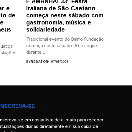
e
É AMANHÃ! 33ª Festa
ar e
Italiana de São Caetano
to de
começa neste sábado com
te
gastronomia, música e
heus
solidariedade
Tradicional evento do Bairro Fundação
começa neste sábado (8) e segue
ustiça
durante...
islações
BY
REDATOR
07/08/2026
INSCREVA-SE
Inscreva-se em nossa lista de e-mails para receber
atualizações diárias diretamente em sua caixa de