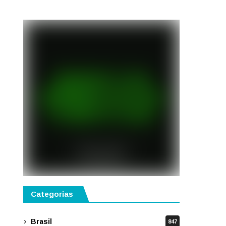
gastronomia, música e
solidariedade
Categorias
Brasil
847