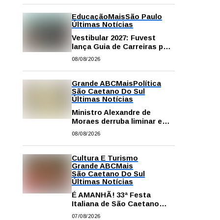
Educação
Mais
São Paulo
Últimas Notícias
Vestibular 2027: Fuvest
lança Guia de Carreiras para
auxiliar candidatos na
08/08/2026
escolha da profissão
Grande ABC
Mais
Política
São Caetano Do Sul
Últimas Notícias
Ministro Alexandre de
Moraes derruba liminar e
restabelece andamento de
08/08/2026
comissão processante
contra vereador Matheus
Gianello
Cultura E Turismo
Grande ABC
Mais
São Caetano Do Sul
Últimas Notícias
É AMANHÃ! 33ª Festa
Italiana de São Caetano
começa neste sábado com
07/08/2026