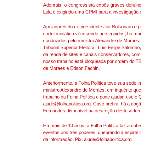
Ademais, o congressista expôs graves denúnc
Lula e exigindo uma CPMI para a investigação d
Apoiadores do ex-presidente Jair Bolsonaro e 
cartel midiático vêm sendo perseguidos, há muit
conduzidos pelo ministro Alexandre de Moraes,
Tribunal Superior Eleitoral, Luís Felipe Salomão,
da renda de sites e canais conservadores, como
nosso trabalho está bloqueada por ordem do TS
de Moraes e Edson Fachin.
Anteriormente, a Folha Política teve sua sede
ministro Alexandre de Moraes, em inquérito que 
trabalho da Folha Política e pode ajudar, use
ajude@folhapolitica.org. Caso prefira, há a op
Fernandes disponível na descrição deste vídeo 
Há mais de 10 anos, a Folha Política faz a cobe
eventos dos três poderes, quebrando a espiral d
da informação. Pix: ajude@folhapolitica.org