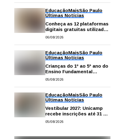
Educação
Mais
São Paulo
Últimas Notícias
Conheça as 12 plataformas
digitais gratuitas utilizadas
na rede pública de SP para
06/08/2026
reforçar a aprendizagem
Educação
Mais
São Paulo
Últimas Notícias
Crianças do 1º ao 5º ano do
Ensino Fundamental
contam com plataformas
05/08/2026
digitais para apoiar estudos
na escola e em casa
Educação
Mais
São Paulo
Últimas Notícias
Vestibular 2027: Unicamp
recebe inscrições até 31 de
agosto
05/08/2026