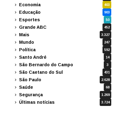
Economia
403
Educação
903
Esportes
50
Grande ABC
452
Mais
3.327
Mundo
247
Política
592
Santo André
14
São Bernardo do Campo
3
São Caetano do Sul
431
São Paulo
2.628
Saúde
68
Segurança
1.269
Últimas notícias
3.724