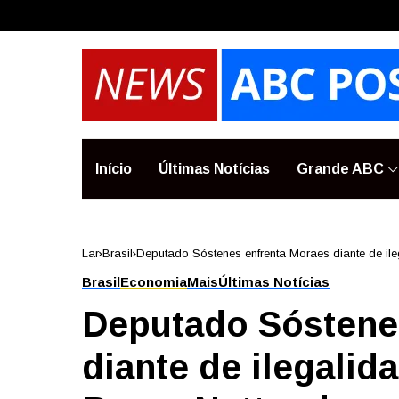
Início
Últimas Notícias
Grande ABC
Lar
Brasil
Deputado Sóstenes enfrenta Moraes diante de ileg
após roubos no INSS
Brasil
Economia
Mais
Últimas Notícias
Deputado Sóstene
diante de ilegalid