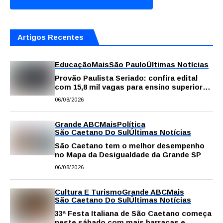
Artigos Recentes
Educação
Mais
São Paulo
Últimas Notícias
Provão Paulista Seriado: confira edital
com 15,8 mil vagas para ensino superior
público
06/08/2026
Grande ABC
Mais
Política
São Caetano Do Sul
Últimas Notícias
São Caetano tem o melhor desempenho
no Mapa da Desigualdade da Grande SP
06/08/2026
Cultura E Turismo
Grande ABC
Mais
São Caetano Do Sul
Últimas Notícias
33ª Festa Italiana de São Caetano começa
neste sábado com mais barracas e