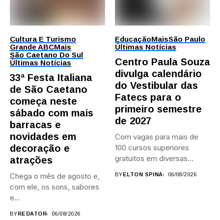
Cultura E Turismo
Educação
Mais
São Paulo
Grande ABC
Mais
Últimas Notícias
São Caetano Do Sul
Centro Paula Souza
Últimas Notícias
divulga calendário
33ª Festa Italiana
do Vestibular das
de São Caetano
Fatecs para o
começa neste
primeiro semestre
sábado com mais
de 2027
barracas e
novidades em
Com vagas para mais de
decoração e
100 cursos superiores
gratuitos em diversas
atrações
áreas,...
Chega o mês de agosto e,
BY
ELTON SPINA
06/08/2026
com ele, os sons, sabores
e...
BY
REDATOR
06/08/2026