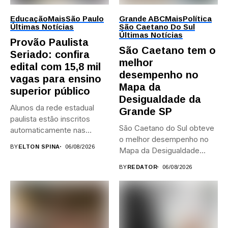
Educação
Mais
São Paulo
Grande ABC
Mais
Política
Últimas Notícias
São Caetano Do Sul
Últimas Notícias
Provão Paulista
São Caetano tem o
Seriado: confira
melhor
edital com 15,8 mil
desempenho no
vagas para ensino
Mapa da
superior público
Desigualdade da
Alunos da rede estadual
Grande SP
paulista estão inscritos
São Caetano do Sul obteve
automaticamente nas
o melhor desempenho no
provas; Candidatos da...
BY
ELTON SPINA
06/08/2026
Mapa da Desigualdade...
BY
REDATOR
06/08/2026