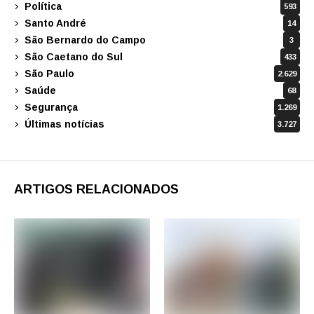
Política
593
Santo André
14
São Bernardo do Campo
3
São Caetano do Sul
433
São Paulo
2.629
Saúde
68
Segurança
1.269
Últimas notícias
3.727
ARTIGOS RELACIONADOS