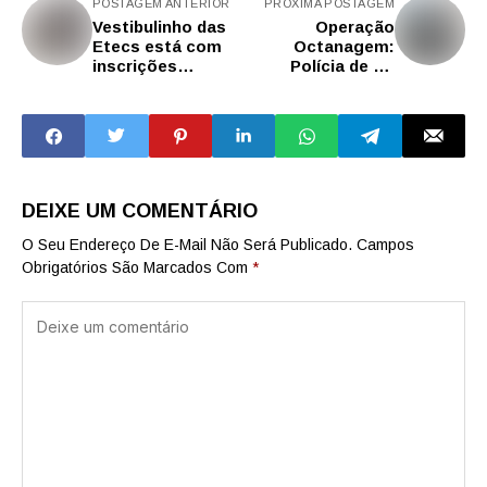
POSTAGEM ANTERIOR
PRÓXIMA POSTAGEM
Vestibulinho das
Operação
Etecs está com
Octanagem:
inscrições
Polícia de SP
abertas para 2026
cumpre mandados
em postos de
gasolina ligados a
organização
criminosa
DEIXE UM COMENTÁRIO
O Seu Endereço De E-Mail Não Será Publicado.
Campos
Obrigatórios São Marcados Com
*