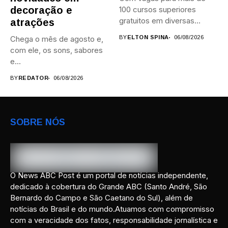
decoração e
100 cursos superiores
gratuitos em diversas
atrações
áreas,...
Chega o mês de agosto e,
BY
ELTON SPINA
06/08/2026
com ele, os sons, sabores
e...
BY
REDATOR
06/08/2026
SOBRE NÓS
O News ABC Post é um portal de notícias independente,
dedicado à cobertura do Grande ABC (Santo André, São
Bernardo do Campo e São Caetano do Sul), além de
notícias do Brasil e do mundo.Atuamos com compromisso
com a veracidade dos fatos, responsabilidade jornalística e