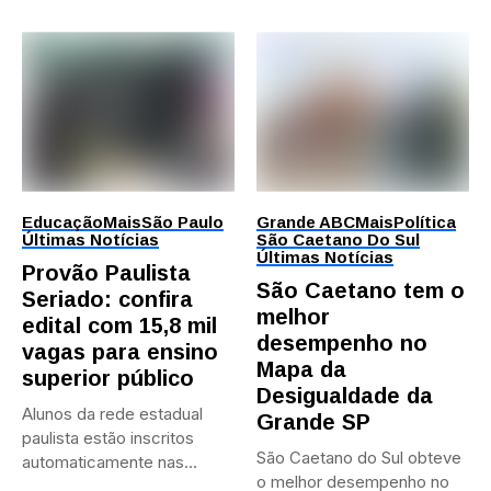
Educação
Mais
São Paulo
Grande ABC
Mais
Política
Últimas Notícias
São Caetano Do Sul
Últimas Notícias
Provão Paulista
São Caetano tem o
Seriado: confira
melhor
edital com 15,8 mil
desempenho no
vagas para ensino
Mapa da
superior público
Desigualdade da
Alunos da rede estadual
Grande SP
paulista estão inscritos
São Caetano do Sul obteve
automaticamente nas
o melhor desempenho no
provas; Candidatos da...