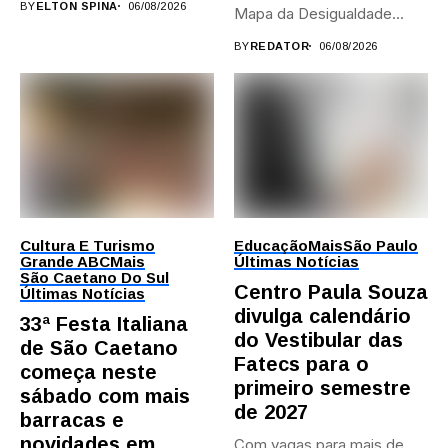
BY
ELTON SPINA
06/08/2026
Mapa da Desigualdade...
BY
REDATOR
06/08/2026
Cultura E Turismo
Educação
Mais
São Paulo
Grande ABC
Mais
Últimas Notícias
São Caetano Do Sul
Centro Paula Souza
Últimas Notícias
divulga calendário
33ª Festa Italiana
do Vestibular das
de São Caetano
Fatecs para o
começa neste
primeiro semestre
sábado com mais
de 2027
barracas e
novidades em
Com vagas para mais de