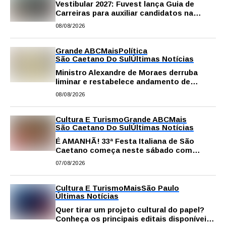
Vestibular 2027: Fuvest lança Guia de
Carreiras para auxiliar candidatos na
escolha da profissão
08/08/2026
Grande ABC
Mais
Política
São Caetano Do Sul
Últimas Notícias
Ministro Alexandre de Moraes derruba
liminar e restabelece andamento de
comissão processante contra vereador
08/08/2026
Matheus Gianello
Cultura E Turismo
Grande ABC
Mais
São Caetano Do Sul
Últimas Notícias
É AMANHÃ! 33ª Festa Italiana de São
Caetano começa neste sábado com
gastronomia, música e solidariedade
07/08/2026
Cultura E Turismo
Mais
São Paulo
Últimas Notícias
Quer tirar um projeto cultural do papel?
Conheça os principais editais disponíveis