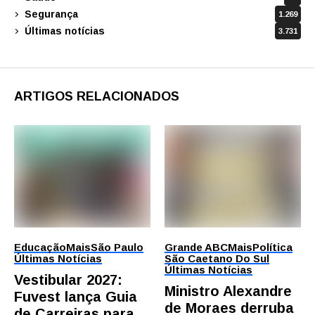
Segurança
1.269
Últimas notícias
3.731
ARTIGOS RELACIONADOS
Educação
Mais
São Paulo
Grande ABC
Mais
Política
Últimas Notícias
São Caetano Do Sul
Últimas Notícias
Vestibular 2027:
Ministro Alexandre
Fuvest lança Guia
de Moraes derruba
de Carreiras para