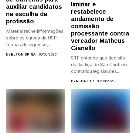
liminar e
auxiliar candidatos
restabelece
na escolha da
andamento de
profissão
comissão
Material reúne informações
processante contra
sobre os cursos da USP,
vereador Matheus
formas de ingresso,
Gianello
campi,...
BY
ELTON SPINA
08/08/2026
STF entende que decisão
da Justiça de São Caetano
contrariou legislações
federais...
BY
REDATOR
08/08/2026