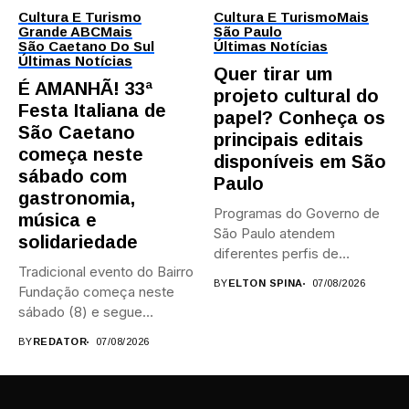
Cultura E Turismo
Cultura E Turismo
Mais
Grande ABC
Mais
São Paulo
São Caetano Do Sul
Últimas Notícias
Últimas Notícias
Quer tirar um
É AMANHÃ! 33ª
projeto cultural do
Festa Italiana de
papel? Conheça os
São Caetano
principais editais
começa neste
disponíveis em São
sábado com
Paulo
gastronomia,
Programas do Governo de
música e
São Paulo atendem
solidariedade
diferentes perfis de
Tradicional evento do Bairro
artistas, produtores,...
BY
ELTON SPINA
07/08/2026
Fundação começa neste
sábado (8) e segue
durante...
BY
REDATOR
07/08/2026