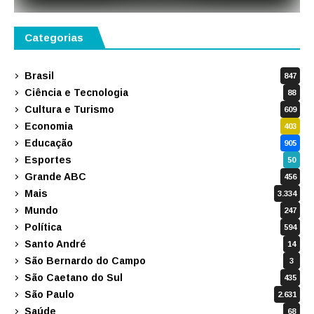
Categorias
Brasil
847
Ciência e Tecnologia
88
Cultura e Turismo
609
Economia
403
Educação
905
Esportes
50
Grande ABC
456
Mais
3.334
Mundo
247
Política
594
Santo André
14
São Bernardo do Campo
3
São Caetano do Sul
435
São Paulo
2.631
Saúde
68