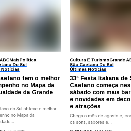
 ABC
Mais
Política
Cultura E Turismo
Grande A
tano Do Sul
São Caetano Do Sul
 Notícias
Últimas Notícias
aetano tem o melhor
33ª Festa Italiana de
penho no Mapa da
Caetano começa nes
ualdade da Grande
sábado com mais bar
e novidades em deco
e atrações
tano do Sul obteve o melhor
enho no Mapa da
Chega o mês de agosto e, co
dade...
os sons, sabores e...
OR
06/08/2026