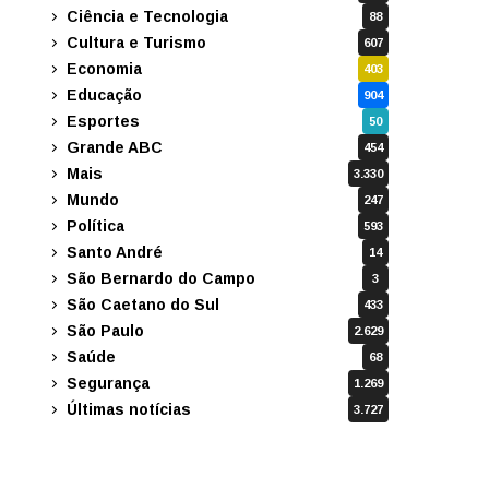
Ciência e Tecnologia
88
Cultura e Turismo
607
Economia
403
Educação
904
Esportes
50
Grande ABC
454
Mais
3.330
Mundo
247
Política
593
Santo André
14
São Bernardo do Campo
3
São Caetano do Sul
433
São Paulo
2.629
Saúde
68
Segurança
1.269
Últimas notícias
3.727