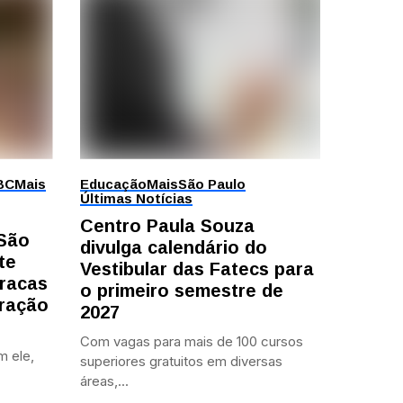
BC
Mais
Educação
Mais
São Paulo
Últimas Notícias
Centro Paula Souza
 São
divulga calendário do
te
Vestibular das Fatecs para
racas
o primeiro semestre de
ração
2027
Com vagas para mais de 100 cursos
m ele,
superiores gratuitos em diversas
áreas,...