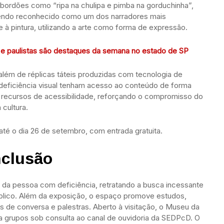
bordões como “ripa na chulipa e pimba na gorduchinha”,
endo reconhecido como um dos narradores mais
 à pintura, utilizando a arte como forma de expressão.
a e paulistas são destaques da semana no estado de SP
 além de réplicas táteis produzidas com tecnologia de
eficiência visual tenham acesso ao conteúdo de forma
m recursos de acessibilidade, reforçando o compromisso do
cultura.
té o dia 26 de setembro, com entrada gratuita.
nclusão
ta da pessoa com deficiência, retratando a busca incessante
úblico. Além da exposição, o espaço promove estudos,
s de conversa e palestras. Aberto à visitação, o Museu da
a grupos sob consulta ao canal de ouvidoria da SEDPcD. O