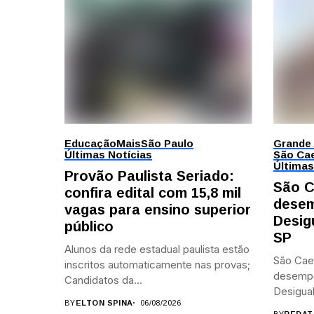
Educação
Mais
São Paulo
Grande
Últimas Notícias
São Cae
Últimas
Provão Paulista Seriado:
São C
confira edital com 15,8 mil
desem
vagas para ensino superior
Desig
público
SP
Alunos da rede estadual paulista estão
São Cae
inscritos automaticamente nas provas;
desemp
Candidatos da...
Desigual
BY
ELTON SPINA
06/08/2026
BY
REDAT