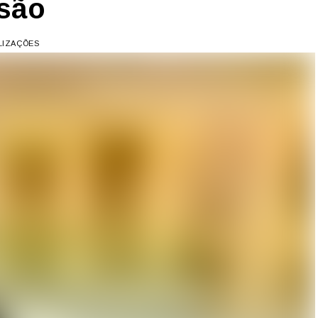
usão
ALIZAÇÕES