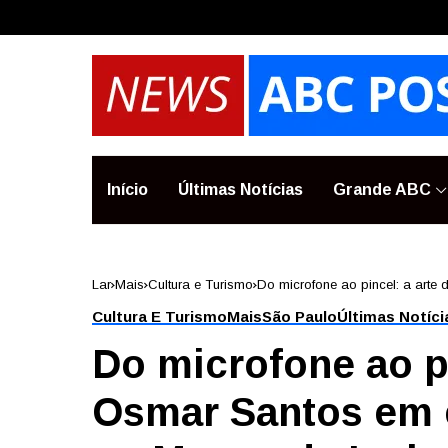
Início
Últimas Notícias
Grande ABC
Lar
Mais
Cultura e Turismo
Do microfone ao pincel: a art
Cultura E Turismo
Mais
São Paulo
Últimas Notíci
Do microfone ao pi
Osmar Santos em 