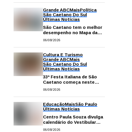
Grande ABC
Mais
Política
São Caetano Do Sul
Últimas Notícias
São Caetano tem o melhor
desempenho no Mapa da
Desigualdade da Grande SP
06/08/2026
Cultura E Turismo
Grande ABC
Mais
São Caetano Do Sul
Últimas Notícias
33ª Festa Italiana de São
Caetano começa neste
sábado com mais barracas
06/08/2026
e novidades em decoração
e atrações
Educação
Mais
São Paulo
Últimas Notícias
Centro Paula Souza divulga
calendário do Vestibular
das Fatecs para o primeiro
06/08/2026