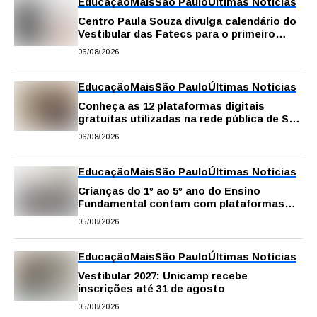
Educação
Mais
São Paulo
Últimas Notícias
Centro Paula Souza divulga calendário do
Vestibular das Fatecs para o primeiro
semestre de 2027
06/08/2026
Educação
Mais
São Paulo
Últimas Notícias
Conheça as 12 plataformas digitais
gratuitas utilizadas na rede pública de SP
para reforçar a aprendizagem
06/08/2026
Educação
Mais
São Paulo
Últimas Notícias
Crianças do 1º ao 5º ano do Ensino
Fundamental contam com plataformas
digitais para apoiar estudos na escola e
05/08/2026
em casa
Educação
Mais
São Paulo
Últimas Notícias
Vestibular 2027: Unicamp recebe
inscrições até 31 de agosto
05/08/2026