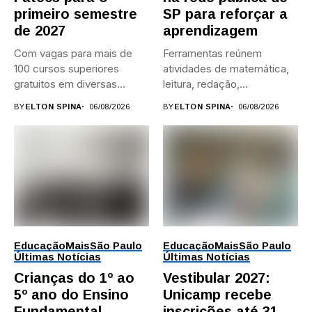
primeiro semestre
SP para reforçar a
de 2027
aprendizagem
Com vagas para mais de
Ferramentas reúnem
100 cursos superiores
atividades de matemática,
gratuitos em diversas
leitura, redação,
áreas,...
programação, idiomas e
BY
ELTON SPINA
06/08/2026
BY
ELTON SPINA
06/08/2026
preparação para...
Educação
Mais
São Paulo
Educação
Mais
São Paulo
Últimas Notícias
Últimas Notícias
Crianças do 1º ao
Vestibular 2027:
5º ano do Ensino
Unicamp recebe
Fundamental
inscrições até 31