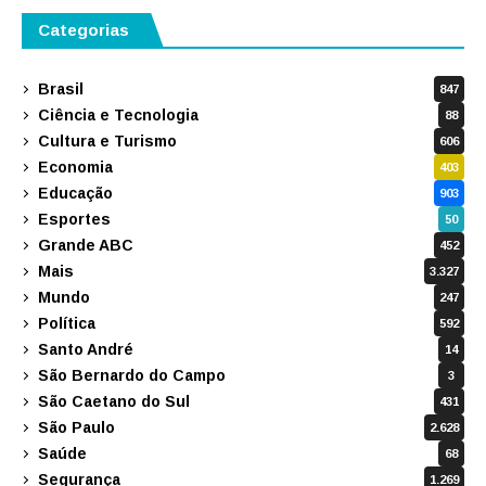
Categorias
Brasil
847
Ciência e Tecnologia
88
Cultura e Turismo
606
Economia
403
Educação
903
Esportes
50
Grande ABC
452
Mais
3.327
Mundo
247
Política
592
Santo André
14
São Bernardo do Campo
3
São Caetano do Sul
431
São Paulo
2.628
Saúde
68
Segurança
1.269