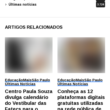
Últimas notícias
3.724
ARTIGOS RELACIONADOS
Educação
Mais
São Paulo
Educação
Mais
São Paulo
Últimas Notícias
Últimas Notícias
Centro Paula Souza
Conheça as 12
divulga calendário
plataformas digitais
do Vestibular das
gratuitas utilizadas
Fatecs para o
na rede pública de