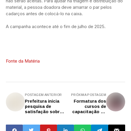
não serão aceitas. Para ajudar na triagem e distribuição do
material, a pessoa doadora deve amarrar o par pelos
cadarços antes de colocá-lo na caixa.
A campanha acontece até o fim de julho de 2025.
Fonte da Matéria
POSTAGEM ANTERIOR
PRÓXIMA POSTAGEM
Prefeitura inicia
Formatura dos
pesquisa de
cursos de
satisfação sobre
capacitação do
os atendimentos
Fundo Social de
de Saúde
Solidariedade
reúne 480 alunos