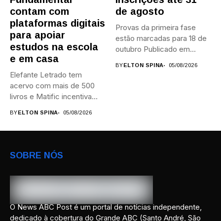
contam com
de agosto
plataformas digitais
Provas da primeira fase
para apoiar
estão marcadas para 18 de
estudos na escola
outubro Publicado em...
e em casa
BY
ELTON SPINA
05/08/2026
Elefante Letrado tem
acervo com mais de 500
livros e Matific incentiva...
BY
ELTON SPINA
05/08/2026
SOBRE NÓS
O News ABC Post é um portal de notícias independente,
dedicado à cobertura do Grande ABC (Santo André, São