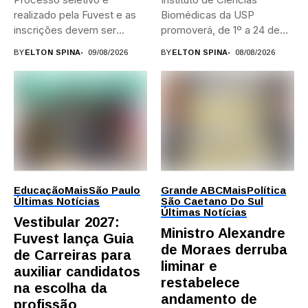
realizado pela Fuvest e as
Biomédicas da USP
inscrições devem ser
promoverá, de 1º a 24 de...
feitas...
BY
ELTON SPINA
09/08/2026
BY
ELTON SPINA
08/08/2026
Educação
Mais
São Paulo
Grande ABC
Mais
Política
Últimas Notícias
São Caetano Do Sul
Últimas Notícias
Vestibular 2027:
Ministro Alexandre
Fuvest lança Guia
de Moraes derruba
de Carreiras para
liminar e
auxiliar candidatos
restabelece
na escolha da
andamento de
profissão