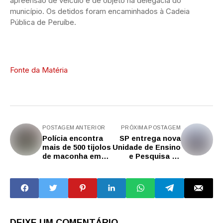
apreensão de veículo e de objeto na delegacia do
município. Os detidos foram encaminhados à Cadeia
Pública de Peruíbe.
Fonte da Matéria
POSTAGEM ANTERIOR
PRÓXIMA POSTAGEM
Polícia encontra
SP entrega nova
mais de 500 tijolos
Unidade de Ensino
de maconha em
e Pesquisa da
veículo no interior
Polícia Civil em
de SP
Pindamonhangaba
DEIXE UM COMENTÁRIO