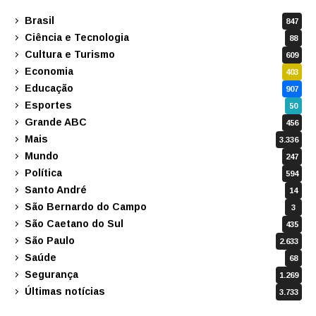
Brasil
847
Ciência e Tecnologia
88
Cultura e Turismo
609
Economia
403
Educação
907
Esportes
50
Grande ABC
456
Mais
3.336
Mundo
247
Política
594
Santo André
14
São Bernardo do Campo
3
São Caetano do Sul
435
São Paulo
2.633
Saúde
68
Segurança
1.269
Últimas notícias
3.733