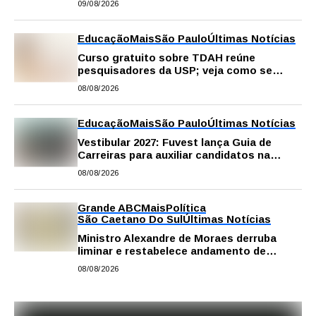
09/08/2026
Educação
Mais
São Paulo
Últimas Notícias
Curso gratuito sobre TDAH reúne
pesquisadores da USP; veja como se
inscrever
08/08/2026
Educação
Mais
São Paulo
Últimas Notícias
Vestibular 2027: Fuvest lança Guia de
Carreiras para auxiliar candidatos na
escolha da profissão
08/08/2026
Grande ABC
Mais
Política
São Caetano Do Sul
Últimas Notícias
Ministro Alexandre de Moraes derruba
liminar e restabelece andamento de
comissão processante contra vereador
08/08/2026
Matheus Gianello