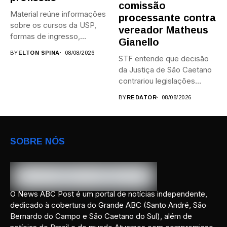
comissão
Material reúne informações
processante contra
sobre os cursos da USP,
vereador Matheus
formas de ingresso,
Gianello
campi,...
BY
ELTON SPINA
08/08/2026
STF entende que decisão
da Justiça de São Caetano
contrariou legislações
federais...
BY
REDATOR
08/08/2026
SOBRE NÓS
O News ABC Post é um portal de notícias independente,
dedicado à cobertura do Grande ABC (Santo André, São
Bernardo do Campo e São Caetano do Sul), além de