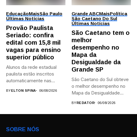
Educação
Mais
São Paulo
Grande ABC
Mais
Política
Últimas Notícias
São Caetano Do Sul
Últimas Notícias
Provão Paulista
São Caetano tem o
Seriado: confira
melhor
edital com 15,8 mil
desempenho no
vagas para ensino
Mapa da
superior público
Desigualdade da
Alunos da rede estadual
Grande SP
paulista estão inscritos
São Caetano do Sul obteve
automaticamente nas
o melhor desempenho no
provas; Candidatos da...
BY
ELTON SPINA
06/08/2026
Mapa da Desigualdade...
BY
REDATOR
06/08/2026
SOBRE NÓS