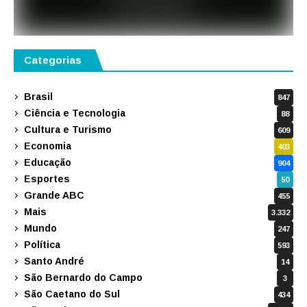
Categorias
Brasil
847
Ciência e Tecnologia
88
Cultura e Turismo
609
Economia
403
Educação
904
Esportes
50
Grande ABC
455
Mais
3.332
Mundo
247
Política
593
Santo André
14
São Bernardo do Campo
3
São Caetano do Sul
434