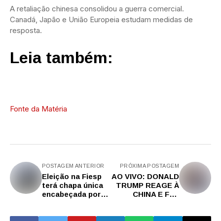
A retaliação chinesa consolidou a guerra comercial.
Canadá, Japão e União Europeia estudam medidas de
resposta.
Leia também:
Fonte da Matéria
POSTAGEM ANTERIOR
PRÓXIMA POSTAGEM
Eleição na Fiesp
AO VIVO: DONALD
terá chapa única
TRUMP REAGE À
encabeçada por
CHINA E FAZ
Paulo Skaf
PRONUNCIAMENT
O DE IMPACTO
MUNDIAL COM