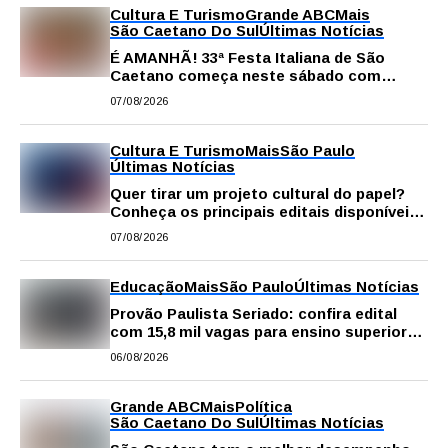
Cultura E Turismo
Grande ABC
Mais
São Caetano Do Sul
Últimas Notícias
É AMANHÃ! 33ª Festa Italiana de São
Caetano começa neste sábado com
gastronomia, música e solidariedade
07/08/2026
Cultura E Turismo
Mais
São Paulo
Últimas Notícias
Quer tirar um projeto cultural do papel?
Conheça os principais editais disponíveis
em São Paulo
07/08/2026
Educação
Mais
São Paulo
Últimas Notícias
Provão Paulista Seriado: confira edital
com 15,8 mil vagas para ensino superior
público
06/08/2026
Grande ABC
Mais
Política
São Caetano Do Sul
Últimas Notícias