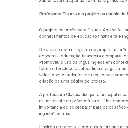
Sustentável da Agenda 2023 da Organizaçã
Professora Claudia e o projeto na escola de 
O projeto da professora Claudia Amaral foi i
conhecimentos de educação financeira e líng
De acordo com o registro do projeto no prêmi
economia, educação financeira e empatia, c
Promoveu o uso da língua inglesa em context
futuro e fortalece a autoestima e engajament
virtual com estudantes de uma escola america
criação de uma página do projeto.
A professora Claudia diz que o principal imp
alunos diante do próprio futuro. “Eles com
importância de se preparar para os desafio
inglesa”, afirma.
Finalista do prêmio, a professora diz que 