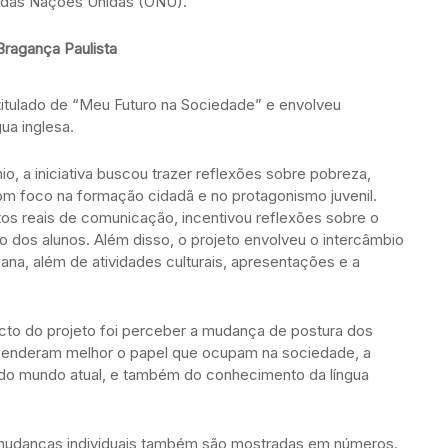
o das Nações Unidas (ONU).
Bragança Paulista
ntitulado de “Meu Futuro na Sociedade” e envolveu
ua inglesa.
o, a iniciativa buscou trazer reflexões sobre pobreza,
om foco na formação cidadã e no protagonismo juvenil.
os reais de comunicação, incentivou reflexões sobre o
o dos alunos. Além disso, o projeto envolveu o intercâmbio
na, além de atividades culturais, apresentações e a
acto do projeto foi perceber a mudança de postura dos
preenderam melhor o papel que ocupam na sociedade, a
s do mundo atual, e também do conhecimento da língua
as mudanças individuais também são mostradas em números.