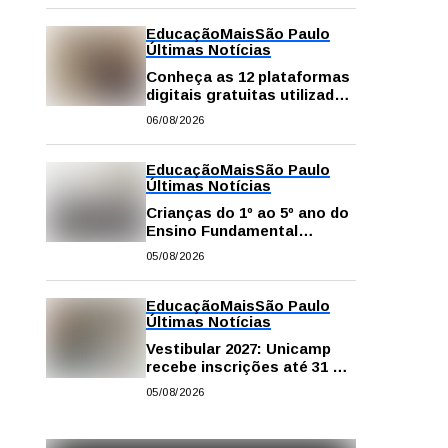
Educação
Mais
São Paulo
Últimas Notícias
Conheça as 12 plataformas
digitais gratuitas utilizadas
na rede pública de SP para
06/08/2026
reforçar a aprendizagem
Educação
Mais
São Paulo
Últimas Notícias
Crianças do 1º ao 5º ano do
Ensino Fundamental
contam com plataformas
05/08/2026
digitais para apoiar estudos
na escola e em casa
Educação
Mais
São Paulo
Últimas Notícias
Vestibular 2027: Unicamp
recebe inscrições até 31 de
agosto
05/08/2026