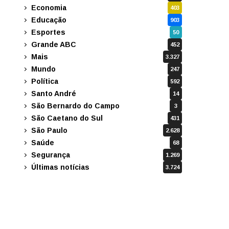
Economia
403
Educação
903
Esportes
50
Grande ABC
452
Mais
3.327
Mundo
247
Política
592
Santo André
14
São Bernardo do Campo
3
São Caetano do Sul
431
São Paulo
2.628
Saúde
68
Segurança
1.269
Últimas notícias
3.724