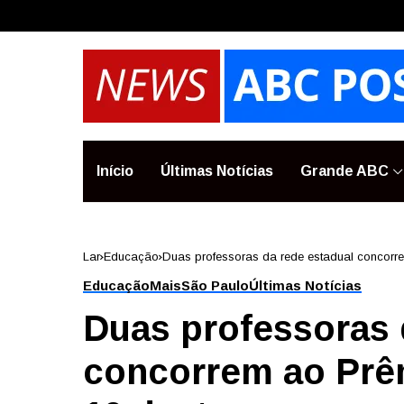
Início
Últimas Notícias
Grande ABC
Lar
Educação
Duas professoras da rede estadual concorr
Educação
Mais
São Paulo
Últimas Notícias
Duas professoras 
concorrem ao Prê