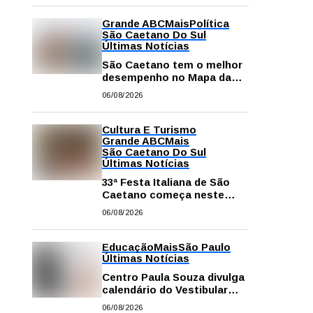
Grande ABC
Mais
Política
São Caetano Do Sul
Últimas Notícias
São Caetano tem o melhor
desempenho no Mapa da
Desigualdade da Grande SP
06/08/2026
Cultura E Turismo
Grande ABC
Mais
São Caetano Do Sul
Últimas Notícias
33ª Festa Italiana de São
Caetano começa neste
sábado com mais barracas
06/08/2026
e novidades em decoração
e atrações
Educação
Mais
São Paulo
Últimas Notícias
Centro Paula Souza divulga
calendário do Vestibular
das Fatecs para o primeiro
06/08/2026