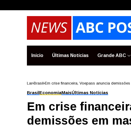
Início
Últimas Notícias
Grande ABC
Lar
Brasil
Em crise financeira, Voepass anuncia demissõe
Brasil
Economia
Mais
Últimas Notícias
Em crise financei
demissões em ma