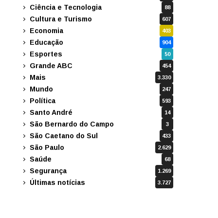
Ciência e Tecnologia
88
Cultura e Turismo
607
Economia
403
Educação
904
Esportes
50
Grande ABC
454
Mais
3.330
Mundo
247
Política
593
Santo André
14
São Bernardo do Campo
3
São Caetano do Sul
433
São Paulo
2.629
Saúde
68
Segurança
1.269
Últimas notícias
3.727