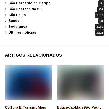
São Bernardo do Campo
3
São Caetano do Sul
433
São Paulo
2.630
Saúde
68
Segurança
1.269
Últimas notícias
3.728
ARTIGOS RELACIONADOS
Cultura E Turismo
Mais
Educação
Mais
São Paulo