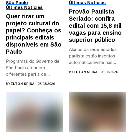
São Paulo
Últimas Notícias
Últimas Notícias
Provão Paulista
Quer tirar um
Seriado: confira
projeto cultural do
edital com 15,8 mil
papel? Conheça os
vagas para ensino
principais editais
superior público
disponíveis em São
Alunos da rede estadual
Paulo
paulista estão inscritos
Programas do Governo de
automaticamente nas
São Paulo atendem
provas; Candidatos da...
BY
ELTON SPINA
06/08/2026
diferentes perfis de
artistas, produtores,...
BY
ELTON SPINA
07/08/2026