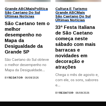
Grande ABC
Mais
Política
Cultura E Turismo
São Caetano Do Sul
Grande ABC
Mais
Últimas Notícias
São Caetano Do Sul
Últimas Notícias
São Caetano tem o
33ª Festa Italiana
melhor
de São Caetano
desempenho no
começa neste
Mapa da
sábado com mais
Desigualdade da
barracas e
Grande SP
novidades em
São Caetano do Sul obteve
decoração e
o melhor desempenho no
atrações
Mapa da Desigualdade...
Chega o mês de agosto e,
BY
REDATOR
06/08/2026
com ele, os sons, sabores
e...
BY
REDATOR
06/08/2026