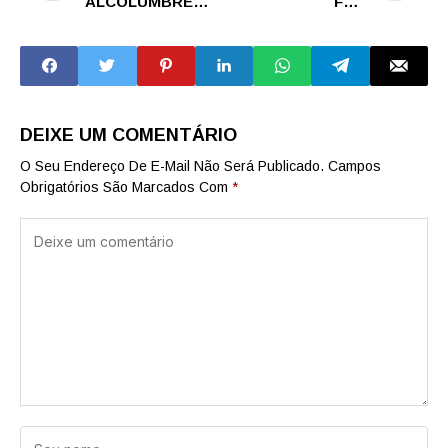
ALCOLUMBRE
FAZ
POR REAÇÃO
PRONUNCIAMENT
IMEDIATA A
O URGENTE
VIOLAÇÕES DE
SOBRE GUERRA
MORAES, DO STF
RÚSSIA-UCRÂNIA
- ANISTIA, LULA...
E DÁ LIÇÃO
PARA...
DEIXE UM COMENTÁRIO
O Seu Endereço De E-Mail Não Será Publicado.
Campos
Obrigatórios São Marcados Com
*