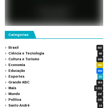
Categorias
Brasil
847
Ciência e Tecnologia
88
Cultura e Turismo
608
Economia
403
Educação
904
Esportes
50
Grande ABC
454
Mais
3.331
Mundo
247
Política
593
Santo André
14