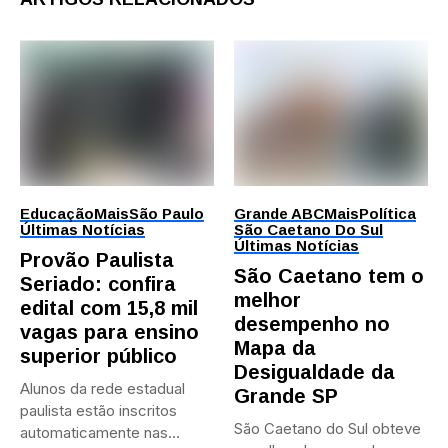
Educação
Mais
São Paulo
Grande ABC
Mais
Política
Últimas Notícias
São Caetano Do Sul
Últimas Notícias
Provão Paulista
São Caetano tem o
Seriado: confira
melhor
edital com 15,8 mil
desempenho no
vagas para ensino
Mapa da
superior público
Desigualdade da
Alunos da rede estadual
Grande SP
paulista estão inscritos
São Caetano do Sul obteve
automaticamente nas