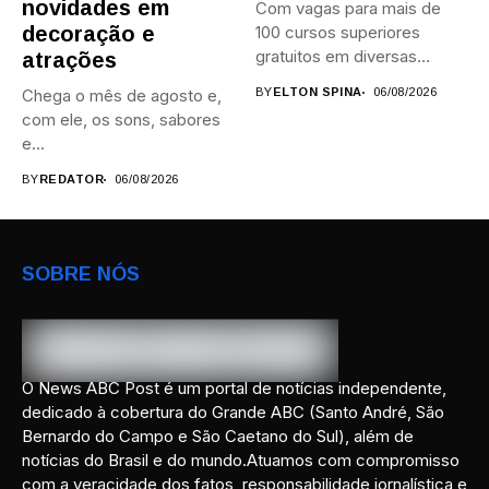
novidades em
Com vagas para mais de
decoração e
100 cursos superiores
gratuitos em diversas
atrações
áreas,...
Chega o mês de agosto e,
BY
ELTON SPINA
06/08/2026
com ele, os sons, sabores
e...
BY
REDATOR
06/08/2026
SOBRE NÓS
O News ABC Post é um portal de notícias independente,
dedicado à cobertura do Grande ABC (Santo André, São
Bernardo do Campo e São Caetano do Sul), além de
notícias do Brasil e do mundo.Atuamos com compromisso
com a veracidade dos fatos, responsabilidade jornalística e