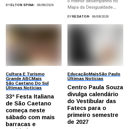
o melhor desempenho no
provas; Candidatos da...
BY
ELTON SPINA
06/08/2026
Mapa da Desigualdade...
BY
REDATOR
06/08/2026
Cultura E Turismo
Educação
Mais
São Paulo
Grande ABC
Mais
Últimas Notícias
São Caetano Do Sul
Centro Paula Souza
Últimas Notícias
divulga calendário
33ª Festa Italiana
do Vestibular das
de São Caetano
Fatecs para o
começa neste
primeiro semestre
sábado com mais
de 2027
barracas e