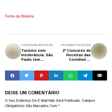
Fonte da Matéria
POSTAGEM ANTERIOR
PRÓXIMA POSTAGEM
Turismo sem
2º Concurso de
intolerância: São
Receitas das
Paulo tem
Cozinheiras
atrações que
Escolares:
fortalecem a
premiadas
diversidade
aproveitam o
religiosa
máximo dos
alimentos
DEIXE UM COMENTÁRIO
O Seu Endereço De E-Mail Não Será Publicado.
Campos
Obrigatórios São Marcados Com
*