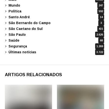
Mundo
247
Política
592
Santo André
14
São Bernardo do Campo
3
São Caetano do Sul
431
São Paulo
2.626
Saúde
68
Segurança
1.269
Últimas notícias
3.722
ARTIGOS RELACIONADOS