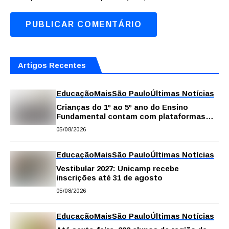
Artigos Recentes
Educação
Mais
São Paulo
Últimas Notícias
Crianças do 1º ao 5º ano do Ensino
Fundamental contam com plataformas
digitais para apoiar estudos na escola e
05/08/2026
em casa
Educação
Mais
São Paulo
Últimas Notícias
Vestibular 2027: Unicamp recebe
inscrições até 31 de agosto
05/08/2026
Educação
Mais
São Paulo
Últimas Notícias