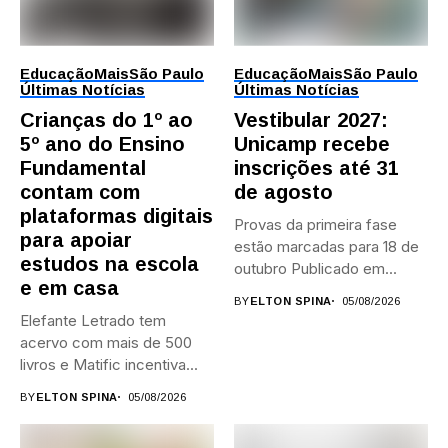
Educação
Mais
São Paulo
Educação
Mais
São Paulo
Últimas Notícias
Últimas Notícias
Crianças do 1º ao
Vestibular 2027:
5º ano do Ensino
Unicamp recebe
Fundamental
inscrições até 31
contam com
de agosto
plataformas digitais
Provas da primeira fase
para apoiar
estão marcadas para 18 de
estudos na escola
outubro Publicado em...
e em casa
BY
ELTON SPINA
05/08/2026
Elefante Letrado tem
acervo com mais de 500
livros e Matific incentiva...
BY
ELTON SPINA
05/08/2026