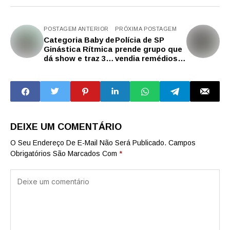
POSTAGEM ANTERIOR
PRÓXIMA POSTAGEM
Categoria Baby de
Polícia de SP
Ginástica Rítmica
prende grupo que
dá show e traz 33
vendia remédios
medalhas da Copa
emagrecedores
SP Baby em
vindos do
Guaratinguetá
Paraguai de forma
ilegal
DEIXE UM COMENTÁRIO
O Seu Endereço De E-Mail Não Será Publicado.
Campos
Obrigatórios São Marcados Com
*