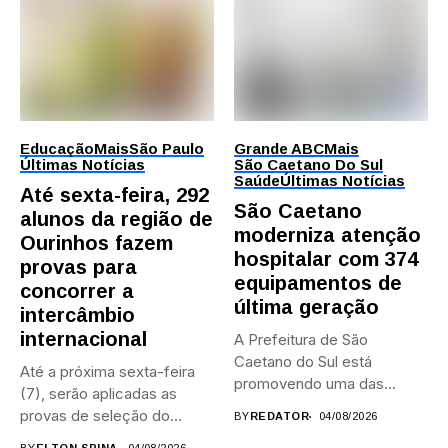
Educação
Mais
São Paulo
Grande ABC
Mais
Últimas Notícias
São Caetano Do Sul
Saúde
Últimas Notícias
Até sexta-feira, 292
São Caetano
alunos da região de
moderniza atenção
Ourinhos fazem
hospitalar com 374
provas para
equipamentos de
concorrer a
última geração
intercâmbio
internacional
A Prefeitura de São
Caetano do Sul está
Até a próxima sexta-feira
promovendo uma das
(7), serão aplicadas as
maiores...
provas de seleção do...
BY
REDATOR
04/08/2026