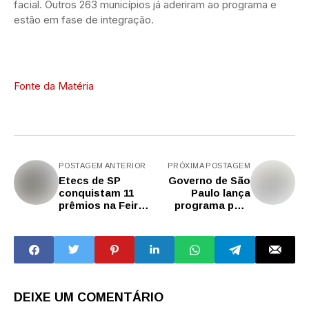
facial. Outros 263 municípios já aderiram ao programa e
estão em fase de integração.
Fonte da Matéria
POSTAGEM ANTERIOR
PRÓXIMA POSTAGEM
Etecs de SP
Governo de São
conquistam 11
Paulo lança
prêmios na Feira
programa para
Virtual
estimular viagens
InovaMente 2025
de turistas da
terceira idade
DEIXE UM COMENTÁRIO