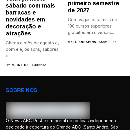
primeiro semestre
sábado com mais
de 2027
barracas e
novidades em
Com vagas para mais de
decoração e
100 cursos superiores
gratuitos em diversas
atrações
áreas,...
Chega o mês de agosto e,
BY
ELTON SPINA
06/08/2026
com ele, os sons, sabores
e...
BY
REDATOR
06/08/2026
SOBRE NÓS
O News ABC Post é um portal de notícias independente,
dedicado à cobertura do Grande ABC (Santo André, São