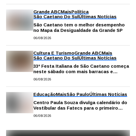
Grande ABC
Mais
Política
São Caetano Do Sul
Últimas Notícias
São Caetano tem o melhor desempenho
no Mapa da Desigualdade da Grande SP
06/08/2026
Cultura E Turismo
Grande ABC
Mais
São Caetano Do Sul
Últimas Notícias
33ª Festa Italiana de São Caetano começa
neste sábado com mais barracas e
novidades em decoração e atrações
06/08/2026
Educação
Mais
São Paulo
Últimas Notícias
Centro Paula Souza divulga calendário do
Vestibular das Fatecs para o primeiro
semestre de 2027
06/08/2026