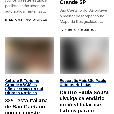
Alunos da rede estadual
Grande SP
paulista estão inscritos
São Caetano do Sul obteve
automaticamente nas
o melhor desempenho no
provas; Candidatos da...
BY
ELTON SPINA
06/08/2026
Mapa da Desigualdade...
BY
REDATOR
06/08/2026
Cultura E Turismo
Educação
Mais
São Paulo
Grande ABC
Mais
Últimas Notícias
São Caetano Do Sul
Centro Paula Souza
Últimas Notícias
divulga calendário
33ª Festa Italiana
do Vestibular das
de São Caetano
Fatecs para o
começa neste