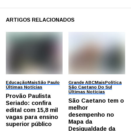
ARTIGOS RELACIONADOS
Educação
Mais
São Paulo
Grande ABC
Mais
Política
Últimas Notícias
São Caetano Do Sul
Últimas Notícias
Provão Paulista
São Caetano tem o
Seriado: confira
melhor
edital com 15,8 mil
desempenho no
vagas para ensino
Mapa da
superior público
Desigualdade da