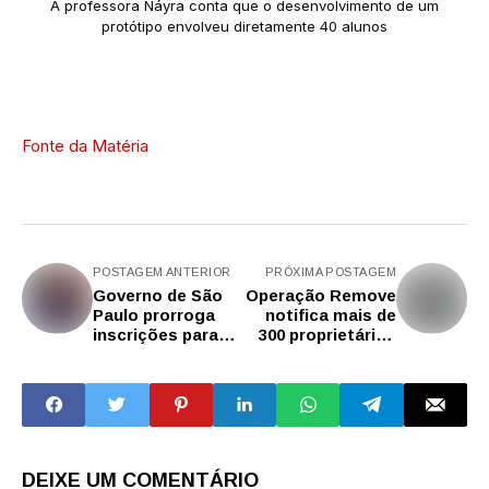
A professora Náyra conta que o desenvolvimento de um
protótipo envolveu diretamente 40 alunos
Fonte da Matéria
POSTAGEM ANTERIOR
PRÓXIMA POSTAGEM
Governo de São
Operação Remove
Paulo prorroga
notifica mais de
inscrições para
300 proprietários
editais do
de veículos
Fomento CultSP
‘abandonados’ nas
ruas de São
Caetano até
agosto de 2025
DEIXE UM COMENTÁRIO