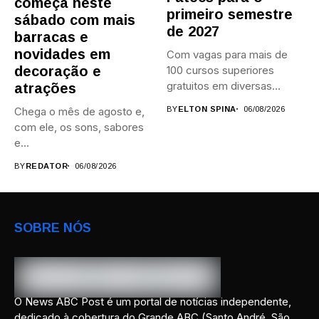
começa neste
primeiro semestre
sábado com mais
de 2027
barracas e
novidades em
Com vagas para mais de
decoração e
100 cursos superiores
gratuitos em diversas
atrações
áreas,...
Chega o mês de agosto e,
BY
ELTON SPINA
06/08/2026
com ele, os sons, sabores
e...
BY
REDATOR
06/08/2026
SOBRE NÓS
O News ABC Post é um portal de notícias independente,
dedicado à cobertura do Grande ABC (Santo André, São