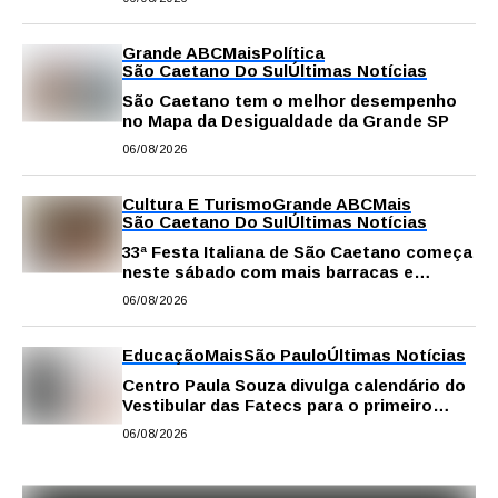
Grande ABC
Mais
Política
São Caetano Do Sul
Últimas Notícias
São Caetano tem o melhor desempenho
no Mapa da Desigualdade da Grande SP
06/08/2026
Cultura E Turismo
Grande ABC
Mais
São Caetano Do Sul
Últimas Notícias
33ª Festa Italiana de São Caetano começa
neste sábado com mais barracas e
novidades em decoração e atrações
06/08/2026
Educação
Mais
São Paulo
Últimas Notícias
Centro Paula Souza divulga calendário do
Vestibular das Fatecs para o primeiro
semestre de 2027
06/08/2026