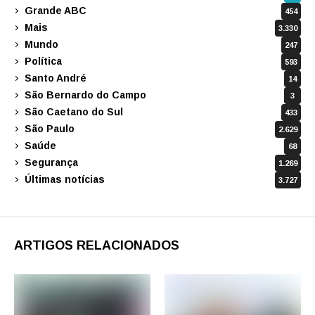
Grande ABC
454
Mais
3.330
Mundo
247
Política
593
Santo André
14
São Bernardo do Campo
3
São Caetano do Sul
433
São Paulo
2.629
Saúde
68
Segurança
1.269
Últimas notícias
3.727
ARTIGOS RELACIONADOS