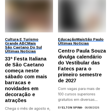
Cultura E Turismo
Educação
Mais
São Paulo
Grande ABC
Mais
Últimas Notícias
São Caetano Do Sul
Centro Paula Souza
Últimas Notícias
divulga calendário
33ª Festa Italiana
do Vestibular das
de São Caetano
Fatecs para o
começa neste
primeiro semestre
sábado com mais
de 2027
barracas e
novidades em
Com vagas para mais de
decoração e
100 cursos superiores
gratuitos em diversas
atrações
áreas,...
Chega o mês de agosto e,
BY
ELTON SPINA
06/08/2026