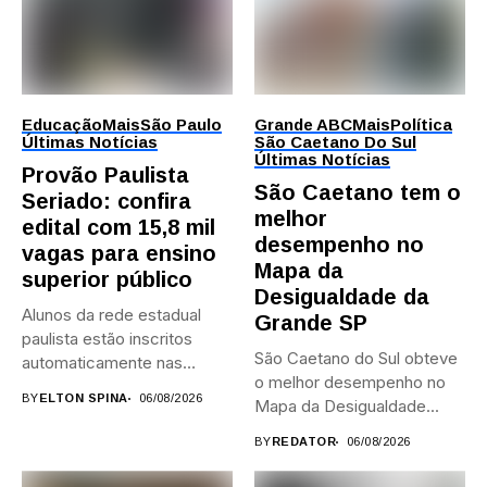
Educação
Mais
São Paulo
Grande ABC
Mais
Política
Últimas Notícias
São Caetano Do Sul
Últimas Notícias
Provão Paulista
São Caetano tem o
Seriado: confira
melhor
edital com 15,8 mil
desempenho no
vagas para ensino
Mapa da
superior público
Desigualdade da
Alunos da rede estadual
Grande SP
paulista estão inscritos
São Caetano do Sul obteve
automaticamente nas
o melhor desempenho no
provas; Candidatos da...
BY
ELTON SPINA
06/08/2026
Mapa da Desigualdade...
BY
REDATOR
06/08/2026