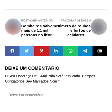
POSTAGEM ANTERIOR
PRÓXIMA POSTAGEM
Bombeiros salvam
Número de roubos
mais de 1,1 mil
e furtos de
pessoas no litoral
celulares cai
de SP durante
27,5% na avenida
período de festas
Paulista durante o
Réveillon
DEIXE UM COMENTÁRIO
O Seu Endereço De E-Mail Não Será Publicado.
Campos
Obrigatórios São Marcados Com
*