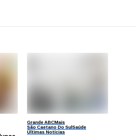
Grande ABC
Mais
São Caetano Do Sul
Saúde
Últimas Notícias