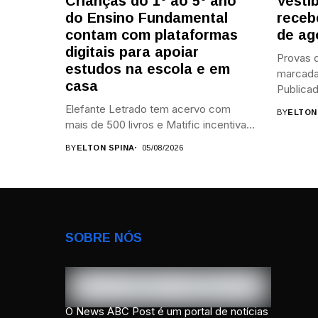
Crianças do 1º ao 5º ano
Vesti
do Ensino Fundamental
receb
contam com plataformas
de ag
digitais para apoiar
Provas d
estudos na escola e em
marcada
casa
Publicad
Elefante Letrado tem acervo com
BY
ELTON
mais de 500 livros e Matific incentiva...
BY
ELTON SPINA
05/08/2026
SOBRE NÓS
O News ABC Post é um portal de notícias