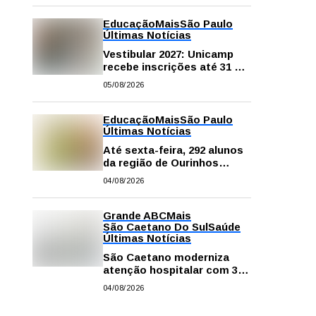
na escola e em casa
Educação
Mais
São Paulo
Últimas Notícias
Vestibular 2027: Unicamp
recebe inscrições até 31 de
agosto
05/08/2026
Educação
Mais
São Paulo
Últimas Notícias
Até sexta-feira, 292 alunos
da região de Ourinhos
fazem provas para
04/08/2026
concorrer a intercâmbio
internacional
Grande ABC
Mais
São Caetano Do Sul
Saúde
Últimas Notícias
São Caetano moderniza
atenção hospitalar com 374
equipamentos de última
04/08/2026
geração