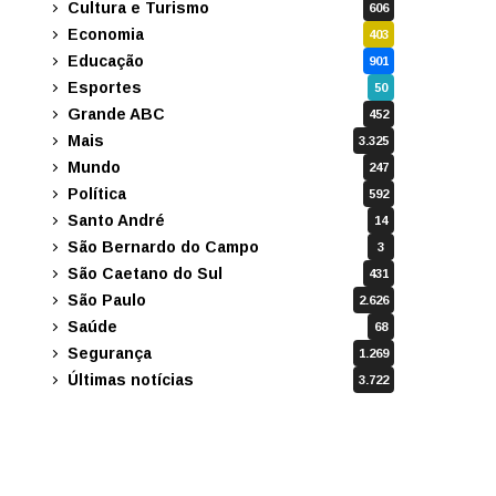
Cultura e Turismo
606
Economia
403
Educação
901
Esportes
50
Grande ABC
452
Mais
3.325
Mundo
247
Política
592
Santo André
14
São Bernardo do Campo
3
São Caetano do Sul
431
São Paulo
2.626
Saúde
68
Segurança
1.269
Últimas notícias
3.722