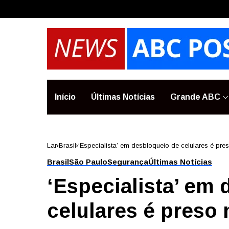
Início
Últimas Notícias
Grande ABC
Lar
Brasil
‘Especialista’ em desbloqueio de celulares é pre
Brasil
São Paulo
Segurança
Últimas Notícias
‘Especialista’ em
celulares é preso 