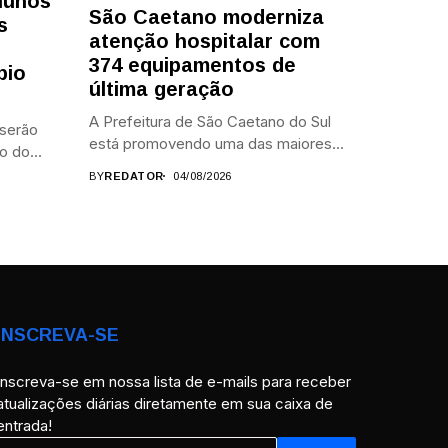
alunos
São Caetano moderniza
s
atenção hospitalar com
374 equipamentos de
bio
última geração
A Prefeitura de São Caetano do Sul
 serão
está promovendo uma das maiores...
o do...
BY
REDATOR
04/08/2026
INSCREVA-SE
Inscreva-se em nossa lista de e-mails para receber
atualizações diárias diretamente em sua caixa de
entrada!