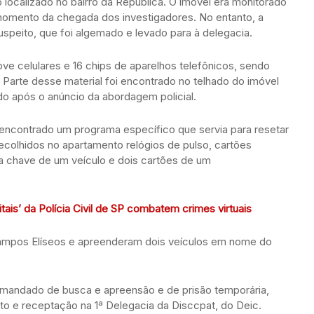
 localizado no bairro da República. O imóvel era monitorado
omento da chegada dos investigadores. No entanto, a
suspeito, que foi algemado e levado para à delegacia.
ve celulares e 16 chips de aparelhos telefônicos, sendo
 Parte desse material foi encontrado no telhado do imóvel
do após o anúncio da abordagem policial.
encontrado um programa específico que servia para resetar
colhidos no apartamento relógios de pulso, cartões
a chave de um veículo e dois cartões de um
itais’ da Polícia Civil de SP combatem crimes virtuais
 Campos Elíseos e apreenderam dois veículos em nome do
mandado de busca e apreensão e de prisão temporária,
to e receptação na 1ª Delegacia da Disccpat, do Deic.