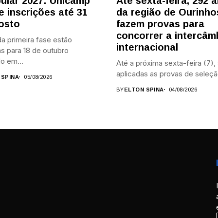
bular 2027: Unicamp
Até sexta-feira, 292 
e inscrições até 31
da região de Ourinho
osto
fazem provas para
concorrer a intercâm
a primeira fase estão
internacional
s para 18 de outubro
o em...
Até a próxima sexta-feira (7),
aplicadas as provas de seleçã
 SPINA
05/08/2026
BY
ELTON SPINA
04/08/2026