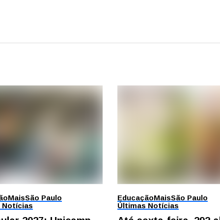
ão
Mais
São Paulo
Educação
Mais
São Paulo
 Notícias
Últimas Notícias