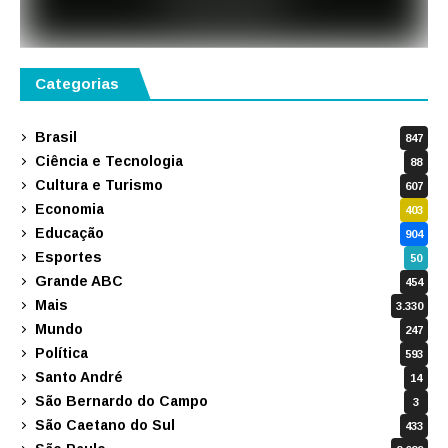
Categorias
Brasil
847
Ciência e Tecnologia
88
Cultura e Turismo
607
Economia
403
Educação
904
Esportes
50
Grande ABC
454
Mais
3.330
Mundo
247
Política
593
Santo André
14
São Bernardo do Campo
3
São Caetano do Sul
433