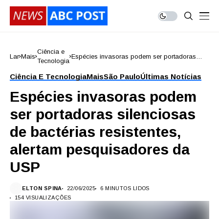
Ciência e
Lar
Mais
Espécies invasoras podem ser portadoras
Tecnologia
silenciosas de bactérias resistentes, alertam
pesquisadores da USP
Ciência E Tecnologia
Mais
São Paulo
Últimas Notícias
Espécies invasoras podem
ser portadoras silenciosas
de bactérias resistentes,
alertam pesquisadores da
USP
ELTON SPINA
22/06/2025
6 MINUTOS LIDOS
154 VISUALIZAÇÕES