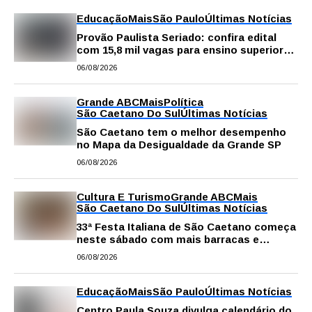
Educação
Mais
São Paulo
Últimas Notícias
Provão Paulista Seriado: confira edital
com 15,8 mil vagas para ensino superior
público
06/08/2026
Grande ABC
Mais
Política
São Caetano Do Sul
Últimas Notícias
São Caetano tem o melhor desempenho
no Mapa da Desigualdade da Grande SP
06/08/2026
Cultura E Turismo
Grande ABC
Mais
São Caetano Do Sul
Últimas Notícias
33ª Festa Italiana de São Caetano começa
neste sábado com mais barracas e
novidades em decoração e atrações
06/08/2026
Educação
Mais
São Paulo
Últimas Notícias
Centro Paula Souza divulga calendário do