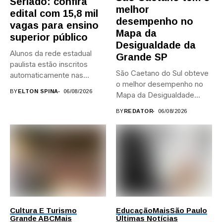
Seriado: confira
melhor
edital com 15,8 mil
desempenho no
vagas para ensino
Mapa da
superior público
Desigualdade da
Alunos da rede estadual
Grande SP
paulista estão inscritos
São Caetano do Sul obteve
automaticamente nas
o melhor desempenho no
provas; Candidatos da...
BY
ELTON SPINA
06/08/2026
Mapa da Desigualdade...
BY
REDATOR
06/08/2026
Cultura E Turismo
Educação
Mais
São Paulo
Grande ABC
Mais
Últimas Notícias