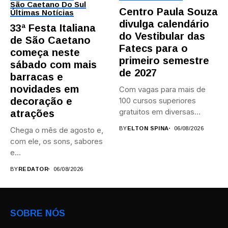
São Caetano Do Sul
Centro Paula Souza
Últimas Notícias
divulga calendário
33ª Festa Italiana
do Vestibular das
de São Caetano
Fatecs para o
começa neste
primeiro semestre
sábado com mais
de 2027
barracas e
novidades em
Com vagas para mais de
decoração e
100 cursos superiores
gratuitos em diversas
atrações
áreas,...
Chega o mês de agosto e,
BY
ELTON SPINA
06/08/2026
com ele, os sons, sabores
e...
BY
REDATOR
06/08/2026
SOBRE NÓS