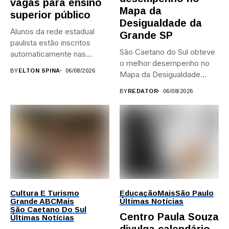
vagas para ensino
Mapa da
superior público
Desigualdade da
Alunos da rede estadual
Grande SP
paulista estão inscritos
São Caetano do Sul obteve
automaticamente nas
o melhor desempenho no
provas; Candidatos da...
BY
ELTON SPINA
06/08/2026
Mapa da Desigualdade...
BY
REDATOR
06/08/2026
Cultura E Turismo
Educação
Mais
São Paulo
Grande ABC
Mais
Últimas Notícias
São Caetano Do Sul
Centro Paula Souza
Últimas Notícias