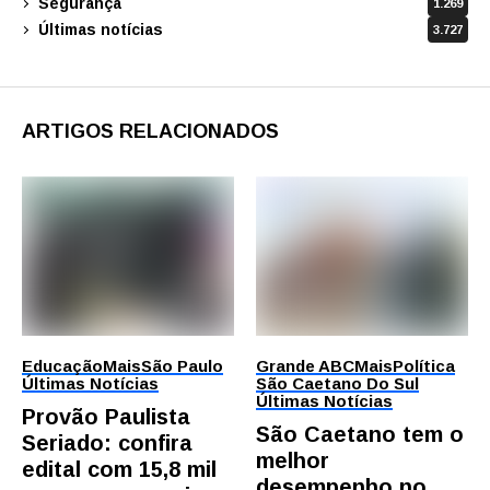
Segurança
1.269
Últimas notícias
3.727
ARTIGOS RELACIONADOS
Educação
Mais
São Paulo
Grande ABC
Mais
Política
Últimas Notícias
São Caetano Do Sul
Últimas Notícias
Provão Paulista
São Caetano tem o
Seriado: confira
melhor
edital com 15,8 mil
desempenho no