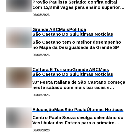
Provão Paulista Seriado: confira edital
com 15,8 mil vagas para ensino superior
público
06/08/2026
Grande ABC
Mais
Política
São Caetano Do Sul
Últimas Notícias
São Caetano tem o melhor desempenho
no Mapa da Desigualdade da Grande SP
06/08/2026
Cultura E Turismo
Grande ABC
Mais
São Caetano Do Sul
Últimas Notícias
33ª Festa Italiana de São Caetano começa
neste sábado com mais barracas e
novidades em decoração e atrações
06/08/2026
Educação
Mais
São Paulo
Últimas Notícias
Centro Paula Souza divulga calendário do
Vestibular das Fatecs para o primeiro
semestre de 2027
06/08/2026