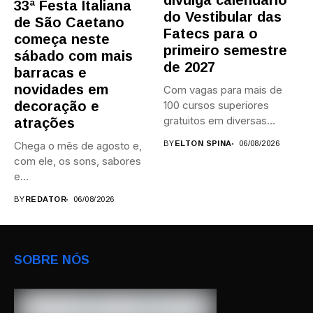
divulga calendário
33ª Festa Italiana
do Vestibular das
de São Caetano
Fatecs para o
começa neste
primeiro semestre
sábado com mais
de 2027
barracas e
novidades em
Com vagas para mais de
decoração e
100 cursos superiores
gratuitos em diversas
atrações
áreas,...
Chega o mês de agosto e,
BY
ELTON SPINA
06/08/2026
com ele, os sons, sabores
e...
BY
REDATOR
06/08/2026
SOBRE NÓS