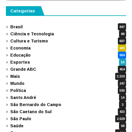
Categorias
Brasil
847
Ciência e Tecnologia
88
Cultura e Turismo
607
Economia
403
Educação
904
Esportes
50
Grande ABC
454
Mais
3.330
Mundo
247
Política
593
Santo André
14
São Bernardo do Campo
3
São Caetano do Sul
433
São Paulo
2.629
Saúde
68