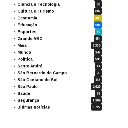
Ciência e Tecnologia
88
Cultura e Turismo
607
Economia
403
Educação
904
Esportes
50
Grande ABC
454
Mais
3.330
Mundo
247
Política
593
Santo André
14
São Bernardo do Campo
3
São Caetano do Sul
433
São Paulo
2.629
Saúde
68
Segurança
1.269
Últimas notícias
3.727