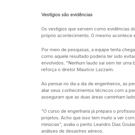
Vestígios são evidências
Os vestígios que servem como evidências da
próprio acontecimento. O mesmo acontece e
Por meio de pesquisas, a equipe tenta chega
como aquele resultado poderia ter sido evit
envolvidos. “Nenhum laudo sai sem ter uma ba
reforça o diretor Maurício Lazzarin.
Ao pensar no dia a dia de engenheiros, as 
aliar seus conhecimentos técnicos com a períc
asseguram que as duas áreas caminham lado a
“O curso de engenharia já prepara o profission
projetos. Acho que isso tem muito a ver com 
minúcias”, avalia o perito Leandro Dias Gou
análises de desastres aéreos.