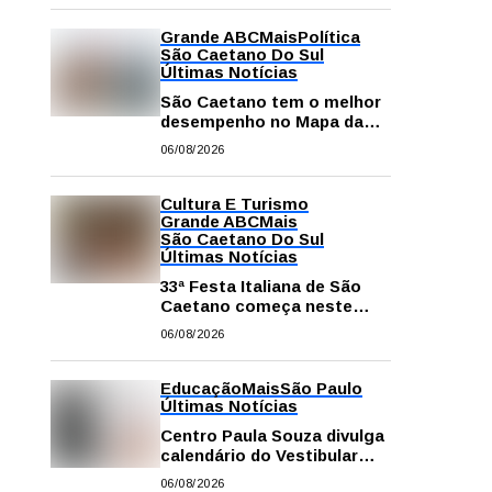
Grande ABC
Mais
Política
São Caetano Do Sul
Últimas Notícias
São Caetano tem o melhor
desempenho no Mapa da
Desigualdade da Grande SP
06/08/2026
Cultura E Turismo
Grande ABC
Mais
São Caetano Do Sul
Últimas Notícias
33ª Festa Italiana de São
Caetano começa neste
sábado com mais barracas
06/08/2026
e novidades em decoração
e atrações
Educação
Mais
São Paulo
Últimas Notícias
Centro Paula Souza divulga
calendário do Vestibular
das Fatecs para o primeiro
06/08/2026