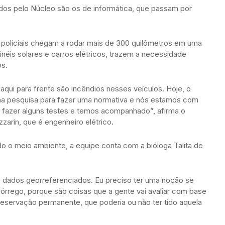
dos pelo Núcleo são os de informática, que passam por
s policiais chegam a rodar mais de 300 quilômetros em uma
inéis solares e carros elétricos, trazem a necessidade
os.
qui para frente são incêndios nesses veículos. Hoje, o
a pesquisa para fazer uma normativa e nós estamos com
s fazer alguns testes e temos acompanhado”, afirma o
zarin, que é engenheiro elétrico.
ndo o meio ambiente, a equipe conta com a bióloga Talita de
e dados georreferenciados. Eu preciso ter uma noção se
córrego, porque são coisas que a gente vai avaliar com base
reservação permanente, que poderia ou não ter tido aquela