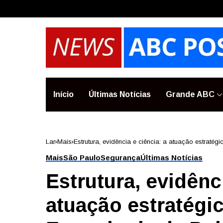
Início
Últimas Notícias
Grande ABC
Lar
Mais
Estrutura, evidência e ciência: a atuação estratég
Mais
São Paulo
Segurança
Últimas Notícias
Estrutura, evidênci
atuação estratégi