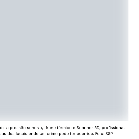
 a pressão sonora), drone térmico e Scanner 3D, profissionais
cas dos locais onde um crime pode ter ocorrido. Foto: SSP