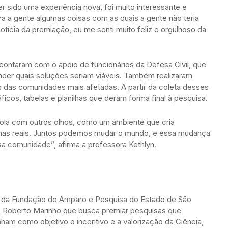
ter sido uma experiência nova, foi muito interessante e
ra a gente algumas coisas com as quais a gente não teria
otícia da premiação, eu me senti muito feliz e orgulhoso da
 contaram com o apoio de funcionários da Defesa Civil, que
nder quais soluções seriam viáveis. Também realizaram
 das comunidades mais afetadas. A partir da coleta desses
icos, tabelas e planilhas que deram forma final à pesquisa.
ola com outros olhos, como um ambiente que cria
mas reais. Juntos podemos mudar o mundo, e essa mudança
a comunidade”, afirma a professora Kethlyn.
va da Fundação de Amparo e Pesquisa do Estado de São
o Roberto Marinho que busca premiar pesquisas que
ham como objetivo o incentivo e a valorização da Ciência,