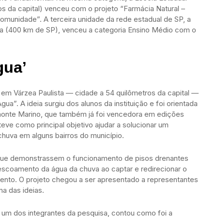
ros da capital) venceu com o projeto “Farmácia Natural –
omunidade”. A terceira unidade da rede estadual de SP, a
ca (400 km de SP), venceu a categoria Ensino Médio com o
gua’
a em Várzea Paulista — cidade a 54 quilômetros da capital —
ua”. A ideia surgiu dos alunos da instituição e foi orientada
monte Marino, que também já foi vencedora em edições
teve como principal objetivo ajudar a solucionar um
huva em alguns bairros do município.
s que demonstrassem o funcionamento de pisos drenantes
 escoamento da água da chuva ao captar e redirecionar o
nto. O projeto chegou a ser apresentado a representantes
ma das ideias.
 um dos integrantes da pesquisa, contou como foi a