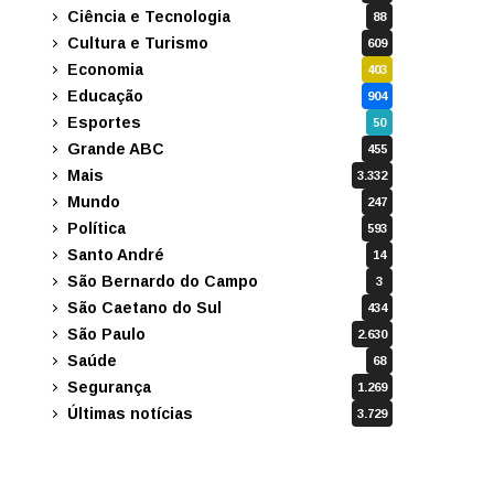
Ciência e Tecnologia
88
Cultura e Turismo
609
Economia
403
Educação
904
Esportes
50
Grande ABC
455
Mais
3.332
Mundo
247
Política
593
Santo André
14
São Bernardo do Campo
3
São Caetano do Sul
434
São Paulo
2.630
Saúde
68
Segurança
1.269
Últimas notícias
3.729