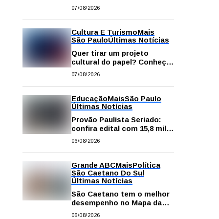
começa neste sábado com
07/08/2026
gastronomia, música e
solidariedade
Cultura E Turismo
Mais
São Paulo
Últimas Notícias
Quer tirar um projeto
cultural do papel? Conheça
os principais editais
07/08/2026
disponíveis em São Paulo
Educação
Mais
São Paulo
Últimas Notícias
Provão Paulista Seriado:
confira edital com 15,8 mil
vagas para ensino superior
06/08/2026
público
Grande ABC
Mais
Política
São Caetano Do Sul
Últimas Notícias
São Caetano tem o melhor
desempenho no Mapa da
Desigualdade da Grande SP
06/08/2026