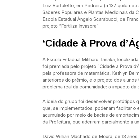
Luiz Bortoletto, em Pedreira (a 137 quilômet
Saberes Populares e Plantas Medicinais da C
Escola Estadual Ângelo Scarabucci, de Fran
projeto “Fertiliza Invasora”.
‘Cidade à Prova d’Á
A Escola Estadual Mitiharu Tanaka, localizad
foi premiada pelo projeto “Cidade à Prova d’Ág
pela professora de matemática, Kethlyn Bel
anteriores do prêmio, e o projeto dos alunos 
problema real da comunidade: o impacto da c
A ideia do grupo foi desenvolver protótipo
que, se implementados, poderiam facilitar o
acumulado por meio de bacias de amortecime
da Prefeitura, que aderiram parcialmente a u
David Willian Machado de Moura, de 13 anos,